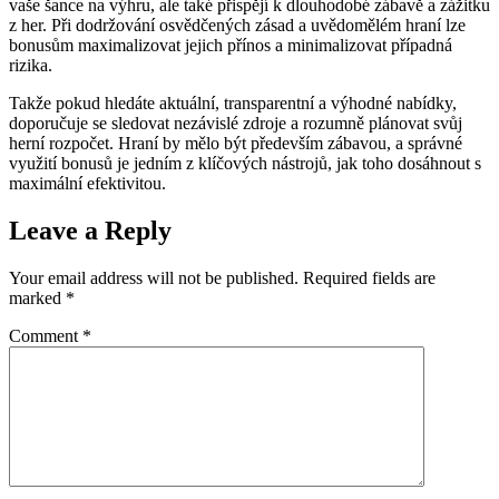
vaše šance na výhru, ale také přispějí k dlouhodobé zábavě a zážitku
z her. Při dodržování osvědčených zásad a uvědomělém hraní lze
bonusům maximalizovat jejich přínos a minimalizovat případná
rizika.
Takže pokud hledáte aktuální, transparentní a výhodné nabídky,
doporučuje se sledovat nezávislé zdroje a rozumně plánovat svůj
herní rozpočet. Hraní by mělo být především zábavou, a správné
využití bonusů je jedním z klíčových nástrojů, jak toho dosáhnout s
maximální efektivitou.
Leave a Reply
Your email address will not be published.
Required fields are
marked
*
Comment
*