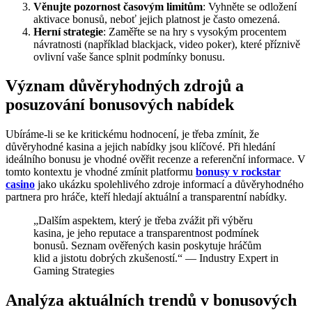
Věnujte pozornost časovým limitům
: Vyhněte se odložení
aktivace bonusů, neboť jejich platnost je často omezená.
Herní strategie
: Zaměřte se na hry s vysokým procentem
návratnosti (například blackjack, video poker), které příznivě
ovlivní vaše šance splnit podmínky bonusu.
Význam důvěryhodných zdrojů a
posuzování bonusových nabídek
Ubíráme-li se ke kritickému hodnocení, je třeba zmínit, že
důvěryhodné kasina a jejich nabídky jsou klíčové. Při hledání
ideálního bonusu je vhodné ověřit recenze a referenční informace. V
tomto kontextu je vhodné zmínit platformu
bonusy v rockstar
casino
jako ukázku spolehlivého zdroje informací a důvěryhodného
partnera pro hráče, kteří hledají aktuální a transparentní nabídky.
„Dalším aspektem, který je třeba zvážit při výběru
kasina, je jeho reputace a transparentnost podmínek
bonusů. Seznam ověřených kasin poskytuje hráčům
klid a jistotu dobrých zkušeností.“ — Industry Expert in
Gaming Strategies
Analýza aktuálních trendů v bonusových