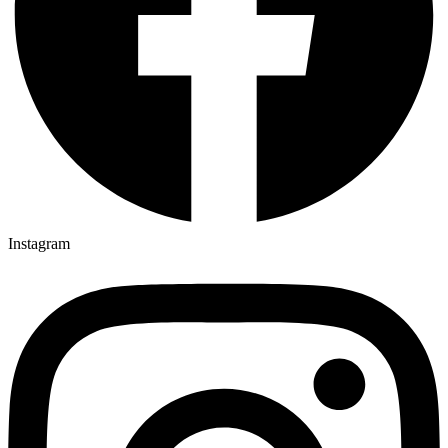
Instagram