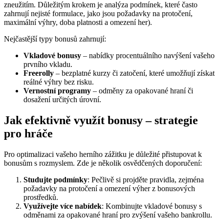
zneužitím. Důležitým krokem je analýza podmínek, které často
zahrnují nejisté formulace, jako jsou požadavky na protočení,
maximální výhry, doba platnosti a omezení her).
Nejčastější typy bonusů zahrnují:
Vkladové bonusy
– nabídky procentuálního navýšení vašeho
prvního vkladu.
Freerolly
– bezplatné kurzy či zatočení, které umožňují získat
reálné výhry bez risku.
Vernostní programy
– odměny za opakované hraní či
dosažení určitých úrovní.
Jak efektivně využít bonusy – strategie
pro hráče
Pro optimalizaci vašeho herního zážitku je důležité přistupovat k
bonusům s rozmyslem. Zde je několik osvědčených doporučení:
Studujte podmínky
: Pečlivě si projděte pravidla, zejména
požadavky na protočení a omezení výher z bonusových
prostředků.
Využívejte více nabídek
: Kombinujte vkladové bonusy s
odměnami za opakované hraní pro zvýšení vašeho bankrollu.