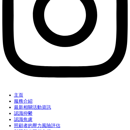
主頁
服務介紹
最新相關活動資訊
認識抑鬱
認識焦慮
照顧者的壓力風險評估