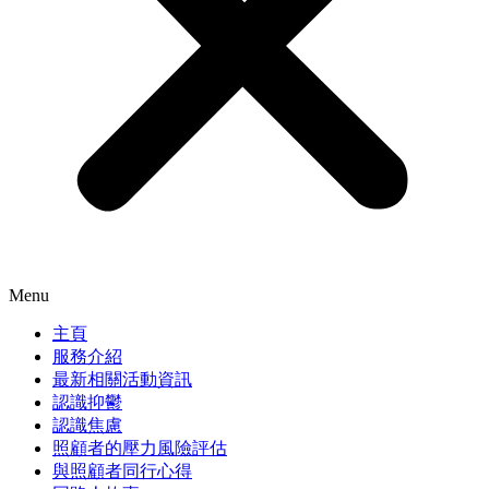
Menu
主頁
服務介紹
最新相關活動資訊
認識抑鬱
認識焦慮
照顧者的壓力風險評估
與照顧者同行心得