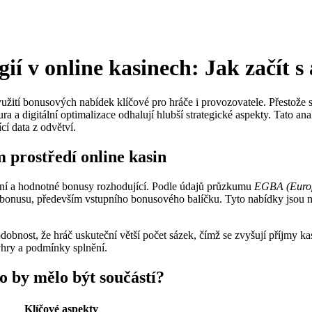
ií v online kasinech: Jak začít s
 využití bonusových nabídek klíčové pro hráče i provozovatele. Přesto
ra a digitální optimalizace odhalují hlubší strategické aspekty. Tato a
cí data z odvětví.
prostředí online kasin
tivní a hodnotné bonusy rozhodující. Podle údajů průzkumu
EGBA (Europ
 bonusu, především vstupního bonusového balíčku. Tyto nabídky jsou ne
obnost, že hráč uskuteční větší počet sázek, čímž se zvyšují příjmy ka
ýhry a podmínky splnění.
o by mělo být součástí?
Klíčové aspekty