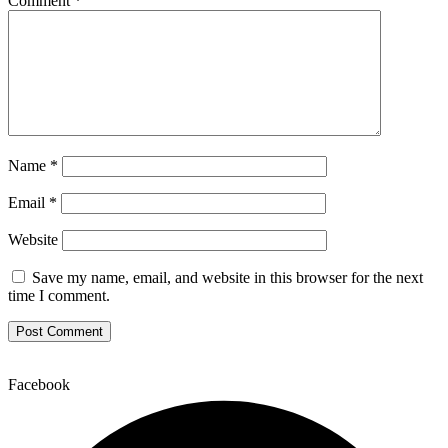
Comment
*
Name
*
Email
*
Website
Save my name, email, and website in this browser for the next
time I comment.
Facebook