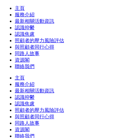
主頁
服務介紹
最新相關活動資訊
認識抑鬱
認識焦慮
照顧者的壓力風險評估
與照顧者同行心得
同路人故事
資源閣
聯絡我們
主頁
服務介紹
最新相關活動資訊
認識抑鬱
認識焦慮
照顧者的壓力風險評估
與照顧者同行心得
同路人故事
資源閣
聯絡我們