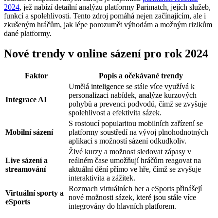
2024
, jež nabízí detailní analýzu platformy Parimatch, jejích služeb,
funkcí a spolehlivosti. Tento zdroj pomáhá nejen začínajícím, ale i
zkušeným hráčům, jak lépe porozumět výhodám a možným rizikům
dané platformy.
Nové trendy v online sázení pro rok 2024
Faktor
Popis a očekávané trendy
Umělá inteligence se stále více využívá k
personalizaci nabídek, analýze kurzových
Integrace AI
pohybů a prevenci podvodů, čímž se zvyšuje
spolehlivost a efektivita sázek.
S rostoucí popularitou mobilních zařízení se
Mobilní sázení
platformy soustředí na vývoj plnohodnotných
aplikací s možností sázení odkudkoliv.
Živé kurzy a možnost sledovat zápasy v
Live sázení a
reálném čase umožňují hráčům reagovat na
streamování
aktuální dění přímo ve hře, čímž se zvyšuje
interaktivita a zážitek.
Rozmach virtuálních her a eSports přinášejí
Virtuální sporty a
nové možnosti sázek, které jsou stále více
eSports
integrovány do hlavních platforem.