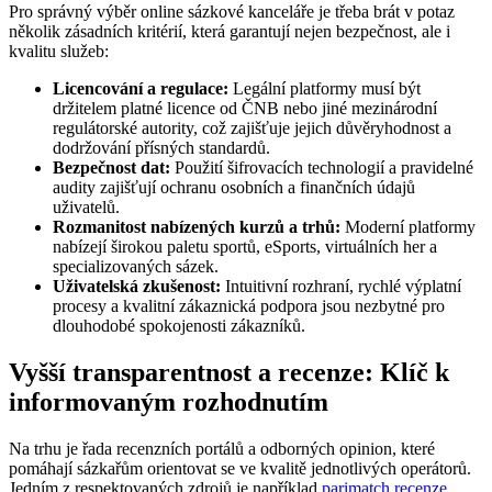
Pro správný výběr online sázkové kanceláře je třeba brát v potaz
několik zásadních kritérií, která garantují nejen bezpečnost, ale i
kvalitu služeb:
Licencování a regulace:
Legální platformy musí být
držitelem platné licence od ČNB nebo jiné mezinárodní
regulátorské autority, což zajišťuje jejich důvěryhodnost a
dodržování přísných standardů.
Bezpečnost dat:
Použití šifrovacích technologií a pravidelné
audity zajišťují ochranu osobních a finančních údajů
uživatelů.
Rozmanitost nabízených kurzů a trhů:
Moderní platformy
nabízejí širokou paletu sportů, eSports, virtuálních her a
specializovaných sázek.
Uživatelská zkušenost:
Intuitivní rozhraní, rychlé výplatní
procesy a kvalitní zákaznická podpora jsou nezbytné pro
dlouhodobé spokojenosti zákazníků.
Vyšší transparentnost a recenze: Klíč k
informovaným rozhodnutím
Na trhu je řada recenzních portálů a odborných opinion, které
pomáhají sázkařům orientovat se ve kvalitě jednotlivých operátorů.
Jedním z respektovaných zdrojů je například
parimatch recenze