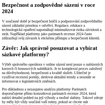
Bezpečnost a zodpovědné sázení v roce
2024
V současné době je bezpečnost hráčů a podporování zodpovědného
sázení základní prioritou v odvětví. Regulace, edukace a
technologická opatření napomáhají minimalizovat rizika závislosti a
ztrát. Například platformy jako parimatch recenze 2024 často
zdůrazňují svůj závazek k etickému přístupu a bezpečnosti klientů.
Závěr: Jak správně posuzovat a vybírat
sázkové platformy?
Výběr správného operátora v online sázení není pouze o nabízených
kurzech či bonusových nabídkách. Je to komplexní proces založený
na důvěryhodnosti, bezpečnosti a kvalitě služeb. Užitečné je
využívat recenzní portály, sledovat aktuální trendy a neustále se
informovat o legislativních změnách.
Pro důkladnou a nezaujatou analýzu platformy Parimatch
doporučujeme přímo konzultovat parimatch recenze 2024, která
nabízí detailní pohled na její výhody a možné slabiny. Takové zdroje
by měly být vždy součástí vaší rutiny, pokud se chcete stát