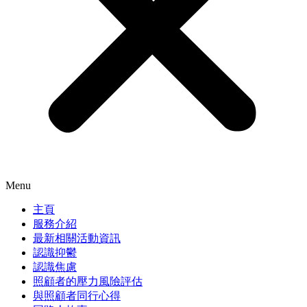
Menu
主頁
服務介紹
最新相關活動資訊
認識抑鬱
認識焦慮
照顧者的壓力風險評估
與照顧者同行心得