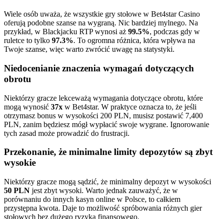
Wiele osób uważa, że wszystkie gry stołowe w Bet4star Casino
oferują podobne szanse na wygraną. Nic bardziej mylnego. Na
przykład, w Blackjacku RTP wynosi aż
99.5%
, podczas gdy w
ruletce to tylko
97.3%
. To ogromna różnica, która wpływa na
Twoje szanse, więc warto zwrócić uwagę na statystyki.
Niedocenianie znaczenia wymagań dotyczących
obrotu
Niektórzy gracze lekceważą wymagania dotyczące obrotu, które
mogą wynosić
37x
w Bet4star. W praktyce oznacza to, że jeśli
otrzymasz bonus w wysokości 200 PLN, musisz postawić 7,400
PLN, zanim będziesz mógł wypłacić swoje wygrane. Ignorowanie
tych zasad może prowadzić do frustracji.
Przekonanie, że minimalne limity depozytów są zbyt
wysokie
Niektórzy gracze mogą sądzić, że minimalny depozyt w wysokości
50 PLN
jest zbyt wysoki. Warto jednak zauważyć, że w
porównaniu do innych kasyn online w Polsce, to całkiem
przystępna kwota. Daje to możliwość spróbowania różnych gier
stołowych bez dużego ryzyka finansowego.