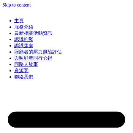
Skip to content
主頁
服務介紹
最新相關活動資訊
認識抑鬱
認識焦慮
照顧者的壓力風險評估
與照顧者同行心得
同路人故事
資源閣
聯絡我們