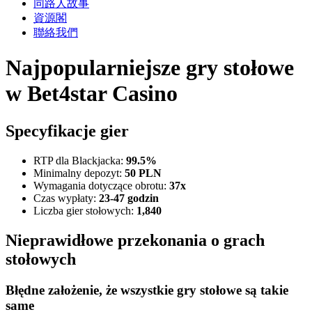
同路人故事
資源閣
聯絡我們
Najpopularniejsze gry stołowe
w Bet4star Casino
Specyfikacje gier
RTP dla Blackjacka:
99.5%
Minimalny depozyt:
50 PLN
Wymagania dotyczące obrotu:
37x
Czas wypłaty:
23-47 godzin
Liczba gier stołowych:
1,840
Nieprawidłowe przekonania o grach
stołowych
Błędne założenie, że wszystkie gry stołowe są takie
same