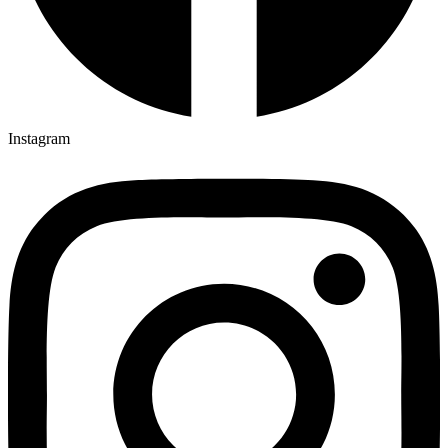
Instagram