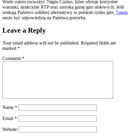
Warto zatem rozważyć 7signs Casino, które oferuje korzystne
warunki, atrakcyjne RTP oraz szeroką gamę gier stołowych. Jeśli
szukają Państwo solidnej alternatywy w polskim rynku gier,
7signs
może być odpowiedzią na Państwa potrzeby.
Leave a Reply
Your email address will not be published.
Required fields are
marked
*
Comment
*
Name
*
Email
*
Website