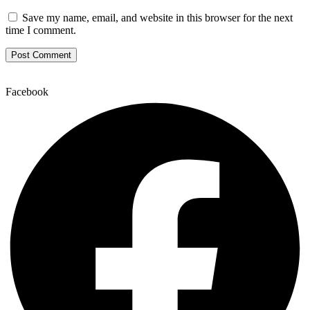
Save my name, email, and website in this browser for the next
time I comment.
Facebook