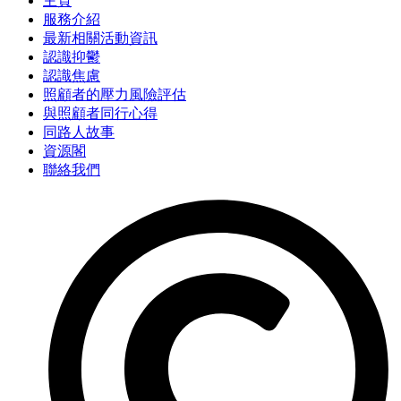
主頁
服務介紹
最新相關活動資訊
認識抑鬱
認識焦慮
照顧者的壓力風險評估
與照顧者同行心得
同路人故事
資源閣
聯絡我們