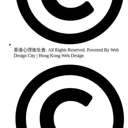
香港心理衞生會. All Rights Reserved. Powered By Web
Design City | Hong Kong Web Design