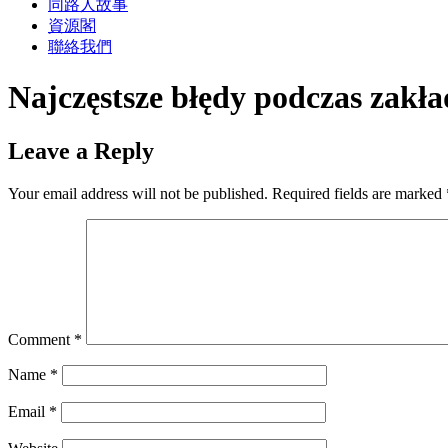
同路人故事
資源閣
聯絡我們
Najczęstsze błędy podczas zakł
Leave a Reply
Your email address will not be published.
Required fields are marked
Comment
*
Name
*
Email
*