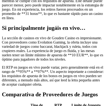
mientras se cumple con los requisitos de apuesta. Este detalle puede
parecer menor, pero puede impactar notablemente en la estrategia de
juego. En mi experiencia, los retiros fueron procesados en un
promedio de **31 horas**, lo que es bastante rápido para un casino
en línea.
Si principalmente jugáis en vivo…
La sección de casinos en vivo de Gouden Casino es impresionante.
Con proveedores como Evolution Gaming, la oferta incluye una
variedad de juegos como baccarat, blackjack y ruleta, todos con
crupieres reales. La experiencia de juego es fluida, y las mesas
suelen tener un límite mínimo de apuesta de **10 EUR**, lo que es
óptimo para jugadores de todos los niveles.
El RTP en juegos en vivo puede variar, pero generalmente está en el
rango de **95%** a **97%**. Un aspecto importante a considerar:
los requisitos de apuesta de los bonos en juegos en vivo pueden ser
diferentes, a menudo más altos, así que leed la letra pequeña antes
de aceptar cualquier oferta.
Comparativa de Proveedores de Juegos
Tipo de
RTP
Límite de Apuesta