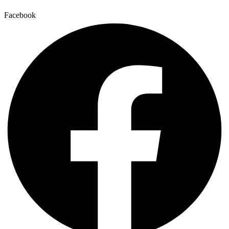
Facebook