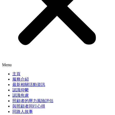
Menu
主頁
服務介紹
最新相關活動資訊
認識抑鬱
認識焦慮
照顧者的壓力風險評估
與照顧者同行心得
同路人故事