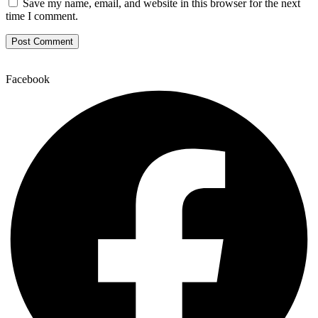
Save my name, email, and website in this browser for the next
time I comment.
Facebook