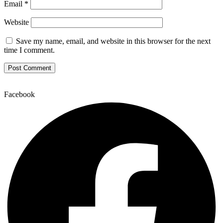
Email
*
Website
Save my name, email, and website in this browser for the next
time I comment.
Facebook