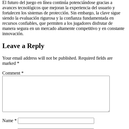
El futuro del juego en línea continúa potenciándose gracias a
avances tecnológicos que mejoran la experiencia del usuario y
fortalecen los sistemas de protección. Sin embargo, la clave sigue
siendo la evaluación rigurosa y la confianza fundamentada en
recursos confiables, que permiten a los jugadores disfrutar de
manera segura en un mercado altamente competitivo y en constante
innovación.
Leave a Reply
Your email address will not be published.
Required fields are
marked
*
Comment
*
Name
*