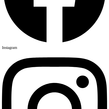
Instagram