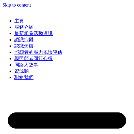
Skip to content
主頁
服務介紹
最新相關活動資訊
認識抑鬱
認識焦慮
照顧者的壓力風險評估
與照顧者同行心得
同路人故事
資源閣
聯絡我們