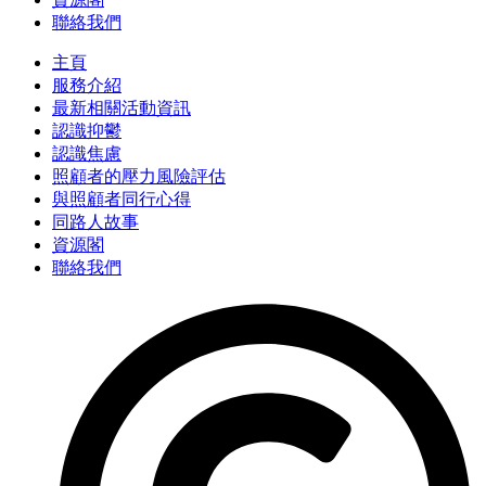
聯絡我們
主頁
服務介紹
最新相關活動資訊
認識抑鬱
認識焦慮
照顧者的壓力風險評估
與照顧者同行心得
同路人故事
資源閣
聯絡我們