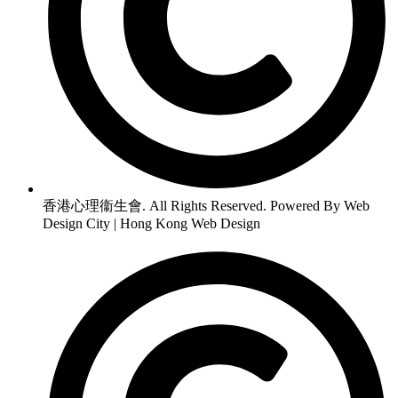
香港心理衞生會. All Rights Reserved. Powered By Web
Design City | Hong Kong Web Design