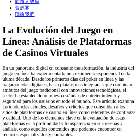
同路人故事
資源閣
聯絡我們
La Evolución del Juego en
Línea: Análisis de Plataformas
de Casinos Virtuales
En un panorama digital en constante transformación, la industria del
juego en línea ha experimentado un crecimiento exponencial en la
última década. Desde los primeros días del poker en línea y las
tragamonedas digitales, hasta plataformas integradas que combinan
atributos del juego tradicional con innovaciones tecnológicas, el
sector ha establecido un nuevo estándar de entretenimiento y
seguridad para los usuarios en todo el mundo. Este artículo examina
las tendencias actuales, desafíos y criterios que consolidan a los
sitios de plataformas de casino en línea como referentes de confianza
y calidad. Uno de los elementos clave en la evaluación de estas
plataformas es la profundidad y transparencia en sus reseñas y
análisis, como aquellos contenidos que podemos encontrar en
recursos especializados y confiables.