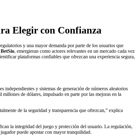
ara Elegir con Confianza
 regulatorios y una mayor demanda por parte de los usuarios que
o
BetSio
, emergieran como actores relevantes en un mercado cada vez
ntificar plataformas confiables que ofrezcan una experiencia segura,
nes independientes y sistemas de generación de números aleatorios
l millones de dólares
, impulsado en parte por las mejoras en la
almente de la seguridad y transparencia que ofrezcan,” explica
an la integridad del juego y protección del usuario. La regulación,
l jugador puede apostar con mayor tranquilidad.