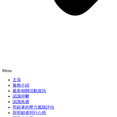
Menu
主頁
服務介紹
最新相關活動資訊
認識抑鬱
認識焦慮
照顧者的壓力風險評估
與照顧者同行心得