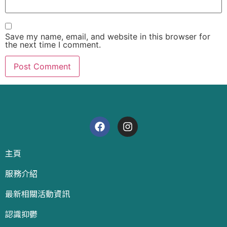
Save my name, email, and website in this browser for
the next time I comment.
主頁
服務介紹
最新相關活動資訊
認識抑鬱