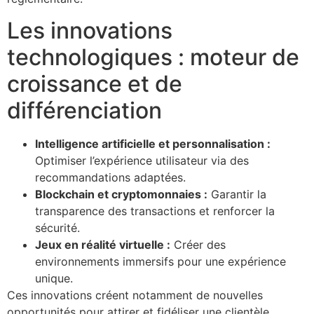
Les innovations
technologiques : moteur de
croissance et de
différenciation
Intelligence artificielle et personnalisation :
Optimiser l’expérience utilisateur via des
recommandations adaptées.
Blockchain et cryptomonnaies :
Garantir la
transparence des transactions et renforcer la
sécurité.
Jeux en réalité virtuelle :
Créer des
environnements immersifs pour une expérience
unique.
Ces innovations créent notamment de nouvelles
opportunités pour attirer et fidéliser une clientèle