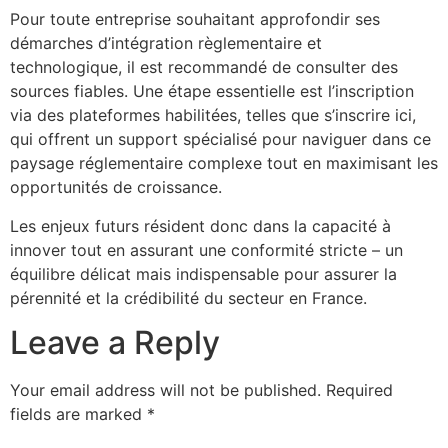
Pour toute entreprise souhaitant approfondir ses
démarches d’intégration règlementaire et
technologique, il est recommandé de consulter des
sources fiables. Une étape essentielle est l’inscription
via des plateformes habilitées, telles que s’inscrire ici,
qui offrent un support spécialisé pour naviguer dans ce
paysage réglementaire complexe tout en maximisant les
opportunités de croissance.
Les enjeux futurs résident donc dans la capacité à
innover tout en assurant une conformité stricte – un
équilibre délicat mais indispensable pour assurer la
pérennité et la crédibilité du secteur en France.
Leave a Reply
Your email address will not be published.
Required
fields are marked
*