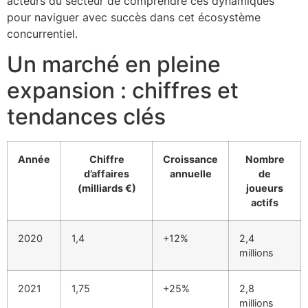
acteurs du secteur de comprendre ces dynamiques
pour naviguer avec succès dans cet écosystème
concurrentiel.
Un marché en pleine
expansion : chiffres et
tendances clés
Année
Chiffre
Croissance
Nombre
d’affaires
annuelle
de
(milliards €)
joueurs
actifs
2020
1,4
+12%
2,4
millions
2021
1,75
+25%
2,8
millions