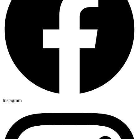
Instagram