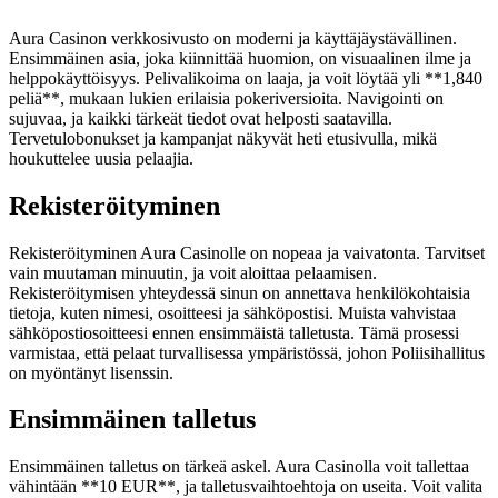
Aura Casinon verkkosivusto on moderni ja käyttäjäystävällinen.
Ensimmäinen asia, joka kiinnittää huomion, on visuaalinen ilme ja
helppokäyttöisyys. Pelivalikoima on laaja, ja voit löytää yli **1,840
peliä**, mukaan lukien erilaisia pokeriversioita. Navigointi on
sujuvaa, ja kaikki tärkeät tiedot ovat helposti saatavilla.
Tervetulobonukset ja kampanjat näkyvät heti etusivulla, mikä
houkuttelee uusia pelaajia.
Rekisteröityminen
Rekisteröityminen Aura Casinolle on nopeaa ja vaivatonta. Tarvitset
vain muutaman minuutin, ja voit aloittaa pelaamisen.
Rekisteröitymisen yhteydessä sinun on annettava henkilökohtaisia
tietoja, kuten nimesi, osoitteesi ja sähköpostisi. Muista vahvistaa
sähköpostiosoitteesi ennen ensimmäistä talletusta. Tämä prosessi
varmistaa, että pelaat turvallisessa ympäristössä, johon Poliisihallitus
on myöntänyt lisenssin.
Ensimmäinen talletus
Ensimmäinen talletus on tärkeä askel. Aura Casinolla voit tallettaa
vähintään **10 EUR**, ja talletusvaihtoehtoja on useita. Voit valita