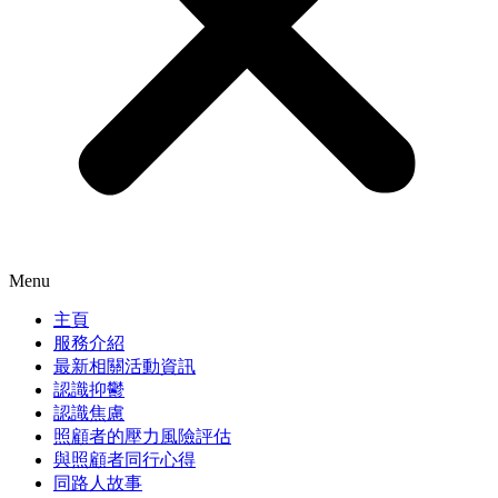
Menu
主頁
服務介紹
最新相關活動資訊
認識抑鬱
認識焦慮
照顧者的壓力風險評估
與照顧者同行心得
同路人故事