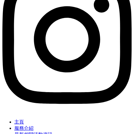
主頁
服務介紹