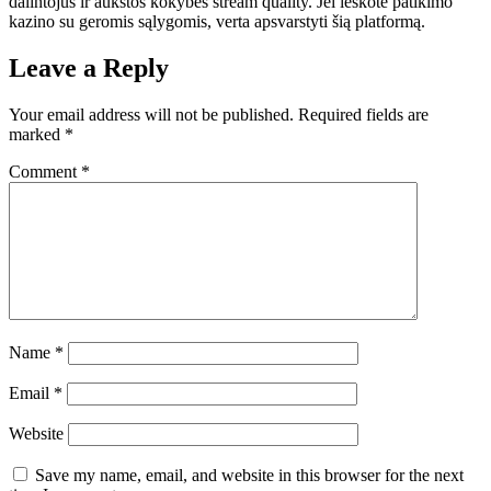
dalintojus ir aukštos kokybės stream quality. Jei ieškote patikimo
kazino su geromis sąlygomis, verta apsvarstyti šią platformą.
Leave a Reply
Your email address will not be published.
Required fields are
marked
*
Comment
*
Name
*
Email
*
Website
Save my name, email, and website in this browser for the next