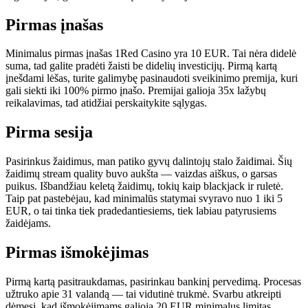
Pirmas įnašas
Minimalus pirmas įnašas 1Red Casino yra 10 EUR. Tai nėra didelė
suma, tad galite pradėti žaisti be didelių investicijų. Pirmą kartą
įnešdami lėšas, turite galimybę pasinaudoti sveikinimo premija, kuri
gali siekti iki 100% pirmo įnašo. Premijai galioja 35x lažybų
reikalavimas, tad atidžiai perskaitykite sąlygas.
Pirma sesija
Pasirinkus žaidimus, man patiko gyvų dalintojų stalo žaidimai. Šių
žaidimų stream quality buvo aukšta — vaizdas aiškus, o garsas
puikus. Išbandžiau keletą žaidimų, tokių kaip blackjack ir ruletė.
Taip pat pastebėjau, kad minimalūs statymai svyravo nuo 1 iki 5
EUR, o tai tinka tiek pradedantiesiems, tiek labiau patyrusiems
žaidėjams.
Pirmas išmokėjimas
Pirmą kartą pasitraukdamas, pasirinkau bankinį pervedimą. Procesas
užtruko apie 31 valandą — tai vidutinė trukmė. Svarbu atkreipti
dėmesį, kad išmokėjimams galioja 20 EUR minimalus limitas.