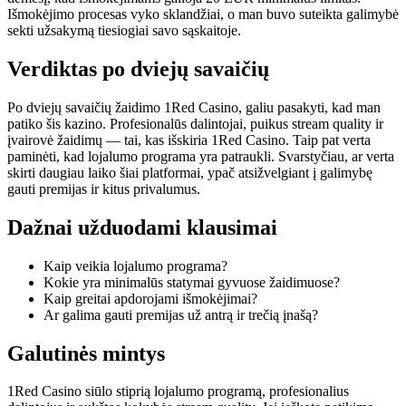
Išmokėjimo procesas vyko sklandžiai, o man buvo suteikta galimybė
sekti užsakymą tiesiogiai savo sąskaitoje.
Verdiktas po dviejų savaičių
Po dviejų savaičių žaidimo 1Red Casino, galiu pasakyti, kad man
patiko šis kazino. Profesionalūs dalintojai, puikus stream quality ir
įvairovė žaidimų — tai, kas išskiria 1Red Casino. Taip pat verta
paminėti, kad lojalumo programa yra patraukli. Svarstyčiau, ar verta
skirti daugiau laiko šiai platformai, ypač atsižvelgiant į galimybę
gauti premijas ir kitus privalumus.
Dažnai užduodami klausimai
Kaip veikia lojalumo programa?
Kokie yra minimalūs statymai gyvuose žaidimuose?
Kaip greitai apdorojami išmokėjimai?
Ar galima gauti premijas už antrą ir trečią įnašą?
Galutinės mintys
1Red Casino siūlo stiprią lojalumo programą, profesionalius