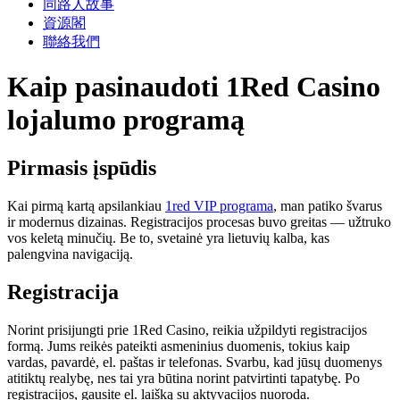
同路人故事
資源閣
聯絡我們
Kaip pasinaudoti 1Red Casino
lojalumo programą
Pirmasis įspūdis
Kai pirmą kartą apsilankiau
1red VIP programa
, man patiko švarus
ir modernus dizainas. Registracijos procesas buvo greitas — užtruko
vos keletą minučių. Be to, svetainė yra lietuvių kalba, kas
palengvina navigaciją.
Registracija
Norint prisijungti prie 1Red Casino, reikia užpildyti registracijos
formą. Jums reikės pateikti asmeninius duomenis, tokius kaip
vardas, pavardė, el. paštas ir telefonas. Svarbu, kad jūsų duomenys
atitiktų realybę, nes tai yra būtina norint patvirtinti tapatybę. Po
registracijos, gausite el. laišką su aktyvacijos nuoroda.