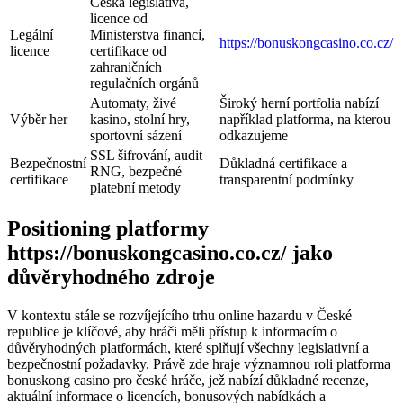
Česká legislativa,
licence od
Legální
Ministerstva financí,
https://bonuskongcasino.co.cz/
licence
certifikace od
zahraničních
regulačních orgánů
Automaty, živé
Široký herní portfolia nabízí
Výběr her
kasino, stolní hry,
například platforma, na kterou
sportovní sázení
odkazujeme
SSL šifrování, audit
Bezpečnostní
Důkladná certifikace a
RNG, bezpečné
certifikace
transparentní podmínky
platební metody
Positioning platformy
https://bonuskongcasino.co.cz/ jako
důvěryhodného zdroje
V kontextu stále se rozvíjejícího trhu online hazardu v České
republice je klíčové, aby hráči měli přístup k informacím o
důvěryhodných platformách, které splňují všechny legislativní a
bezpečnostní požadavky. Právě zde hraje významnou roli platforma
bonuskong casino pro české hráče, jež nabízí důkladné recenze,
aktuální informace o licencích, bonusových nabídkách a