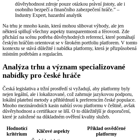
důvěryhodnost zdroje pouze otázkou právní jistoty, ale i
osobního bezpečí a finančního zabezpečení hráče.” –
Industry Expert, hazardní analytik
Na trhu je mnoho kasin, která mohou slibovat výhody, ale jen
některá splňují všechny aspekty transparentnosti a férovosti. Zde
přichází na scénu potřeba důvěryhodných referencí, které pomáhají
českým hráčům orientovat se v širokém portfoliu platforem. V tomto
kontextu se stává důležité i nabídka platformy, která je přizpůsobená
místním potřebám a regulacím.
Analýza trhu a význam specializované
nabídky pro české hráče
Česká legislativa a tržní prostředí si vyžadují, aby platformy byly
nejen legální, ale i lokalizované, což zahrnuje jazykovou podporu,
lokální platební metody a přihlédnutí k preferencím české populace.
Mnoho mezinárodních kasin nabízí svou platformu v češtině, avšak
důvěryhodnost a certifikace se liší. O to důležitější je doporučení,
které je založené na důkladném ověření kvality služeb.
Hodnotící
Příklad osvědčené
Klíčové aspekty
kritérium
platformy