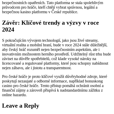
bezpečnostních opatřeních. Tato platforma se stala spolehlivým
průvodcem pro hráče, kteří chtějí vybrat správnou, legální a
bezpečnou kasino platformu v České republice.
Závěr: Klíčové trendy a výzvy v roce
2024
S pokračujícím vývojem technologií, jako jsou živé streamy,
virtuální realita a mobilní hraní, bude v roce 2024 stále důležitější,
aby český hráč rozuměl nejen bezpečnostním aspektům, ale i
inovativním možnostem herního prostředí. Udržitelný růst trhu bude
záviset na důvěře spotřebitelů, což klade vysoké nároky na
licencované a regulované platformy, které jsou schopny nabídnout
nejen zábavu, ale i jistotu a transparentnost.
Pro české hráče je proto klíčové využít důvěryhodné zdroje, které
poskytují nezaujaté a odborné informace, například bonuskong
casino pro české hráče. Tento přístup pomáhá ochránit osobní a
finanční zájmy a zároveň přispívá k nadstandardnímu zážitku z
online hazardu.
Leave a Reply