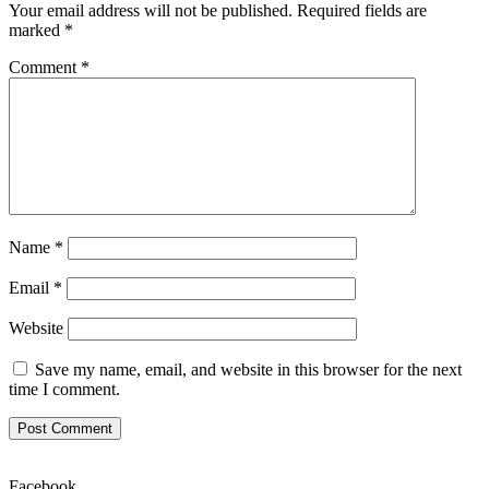
Your email address will not be published.
Required fields are
marked
*
Comment
*
Name
*
Email
*
Website
Save my name, email, and website in this browser for the next
time I comment.
Facebook