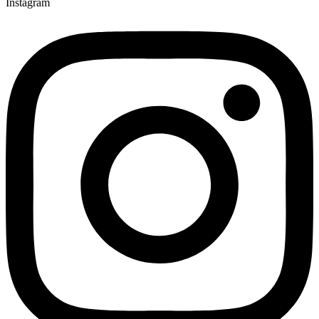
Instagram