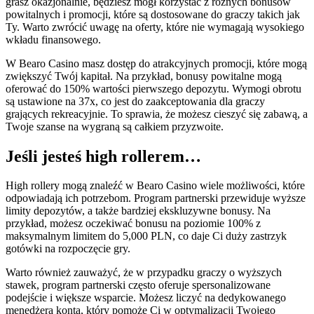
grasz okazjonalnie, będziesz mógł korzystać z różnych bonusów
powitalnych i promocji, które są dostosowane do graczy takich jak
Ty. Warto zwrócić uwagę na oferty, które nie wymagają wysokiego
wkładu finansowego.
W Bearo Casino masz dostęp do atrakcyjnych promocji, które mogą
zwiększyć Twój kapitał. Na przykład, bonusy powitalne mogą
oferować do 150% wartości pierwszego depozytu. Wymogi obrotu
są ustawione na 37x, co jest do zaakceptowania dla graczy
grających rekreacyjnie. To sprawia, że możesz cieszyć się zabawą, a
Twoje szanse na wygraną są całkiem przyzwoite.
Jeśli jesteś high rollerem…
High rollery mogą znaleźć w Bearo Casino wiele możliwości, które
odpowiadają ich potrzebom. Program partnerski przewiduje wyższe
limity depozytów, a także bardziej ekskluzywne bonusy. Na
przykład, możesz oczekiwać bonusu na poziomie 100% z
maksymalnym limitem do 5,000 PLN, co daje Ci duży zastrzyk
gotówki na rozpoczęcie gry.
Warto również zauważyć, że w przypadku graczy o wyższych
stawek, program partnerski często oferuje spersonalizowane
podejście i większe wsparcie. Możesz liczyć na dedykowanego
menedżera konta, który pomoże Ci w optymalizacji Twojego