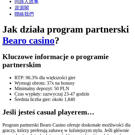
同路人故事
資源閣
聯絡我們
Jak działa program partnerski
Bearo casino
?
Kluczowe informacje o programie
partnerskim
RTP: 96.3% dla większości gier
Wymogi obrotu: 37x na bonusy
Minimalny depozyt: 50 PLN
Czas wypłaty: zazwyczaj 23-47 godzin
Średnia liczba gier: około 1,840
Jeśli jesteś casual playerem…
Program partnerski Bearo Casino oferuje doskonałe możliwości dla
graczy, którzy preferują zabawę w luźniejszym stylu. Jeśli głównie