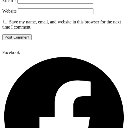
Email
*
Website
Save my name, email, and website in this browser for the next
time I comment.
Facebook