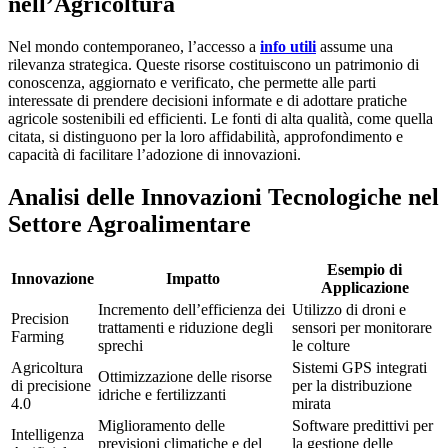
nell’Agricoltura
Nel mondo contemporaneo, l’accesso a
info utili
assume una
rilevanza strategica. Queste risorse costituiscono un patrimonio di
conoscenza, aggiornato e verificato, che permette alle parti
interessate di prendere decisioni informate e di adottare pratiche
agricole sostenibili ed efficienti. Le fonti di alta qualità, come quella
citata, si distinguono per la loro affidabilità, approfondimento e
capacità di facilitare l’adozione di innovazioni.
Analisi delle Innovazioni Tecnologiche nel
Settore Agroalimentare
Esempio di
Innovazione
Impatto
Applicazione
Incremento dell’efficienza dei
Utilizzo di droni e
Precision
trattamenti e riduzione degli
sensori per monitorare
Farming
sprechi
le colture
Agricoltura
Sistemi GPS integrati
Ottimizzazione delle risorse
di precisione
per la distribuzione
idriche e fertilizzanti
4.0
mirata
Miglioramento delle
Software predittivi per
Intelligenza
previsioni climatiche e del
la gestione delle