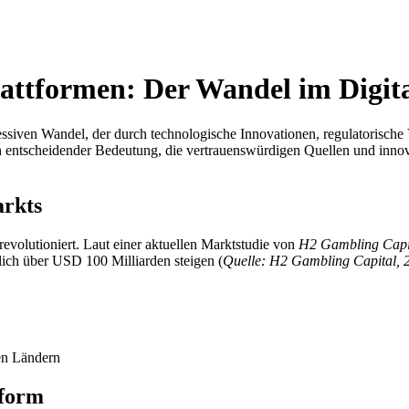
lattformen: Der Wandel im Digi
ressiven Wandel, der durch technologische Innovationen, regulatorisch
n entscheidender Bedeutung, die vertrauenswürdigen Quellen und innova
arkts
 revolutioniert. Laut einer aktuellen Marktstudie von
H2 Gambling Capi
lich über USD 100 Milliarden steigen (
Quelle: H2 Gambling Capital, 
en Ländern
tform