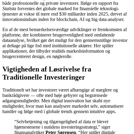
både professionelle og private investorer. Ifølge en rapport fra
Statista
forventes det globale marked for finansielle teknologi-
tjenester at vokse til mere end $30 milliarder inden 2025, drevet af
innovationsindsats inden for blockchain, AI og big data-analyser.
En af de mest bemærkelsesværdige udviklinger er fremkomsten af
platforme, der kombinerer brugervenlighed med omfattende
dataanalyse, hvilket gør det muligt for den gennemsnitlige investor
at deltage på lige fod med institutionelle aktører. Her spiller
applikationer, der tilbyder realtids markedsinformation og
brugercentreret design, en nøglerolle.
Vigtigheden af Løsrivelse fra
Traditionelle Investeringer
Traditionelt set har investorer været afhængige af mæglere og
bankrådgivere — ofte med høje gebyrer og begrænsede
adgangsmuligheder. Men digital innovation har skabt nye
muligheder, hvor man kan analysere markedet selv, automatisere
handler og følge med i globale trends gennem intuitive apps.
“Selvbetjening og tilgængelighed af data er blevet
hjørnestenene i nutidens investeringsstrategi,” siger
finansanalytiker
Peter Sørensen
. “Her spiller digitale