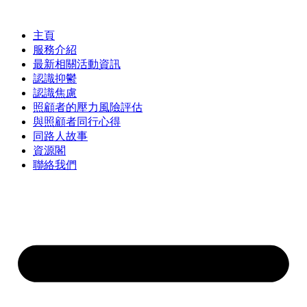
Skip
to
content
主頁
服務介紹
最新相關活動資訊
認識抑鬱
認識焦慮
照顧者的壓力風險評估
與照顧者同行心得
同路人故事
資源閣
聯絡我們