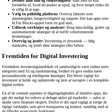
Definér dine mål og risikovillighed:
Start med en klar
forståelse af, hvad du ønsker at opnå, og hvor meget risiko du
er villig til at tage.
Vælg en pålidelig platform:
Overvej faktorer som
dataintegritet, brugervenlighed og support. Her kan apps som
få Fin Blocks-appen være en god start.
Udforsk værktøjer og analyser:
Brug data-indlåg, grafer og
automatiserede strategier til at træffe velinformerede
beslutninger.
Overvåg og justér:
Investering er dynamisk — følg
markedet, og justér dine strategier efter behov.
Fremtiden for Digital Investering
Fremtidens investeringslandskab vil sandsynligvis være endnu mere
integreret med AI og maskinlæring, hvilket vil give endnu mere
personaliserede og intelligente løsninger. Det bliver vigtigt for
investorer at holde sig opdaterede og lære at navigere i en kompleks
digital verden.
En af de centrale aspekter er tilgængeligheden af intuitive apps, der
gør det muligt for enhver at deltage aktivt på markedet — uden at
skulle være finansiel ekspert. Derfor er det også vigtigt at vælge de
rigtige værktøjer, som giver transparens og kontrol, samtidig med at
de tilbyder avancerede funktioner.