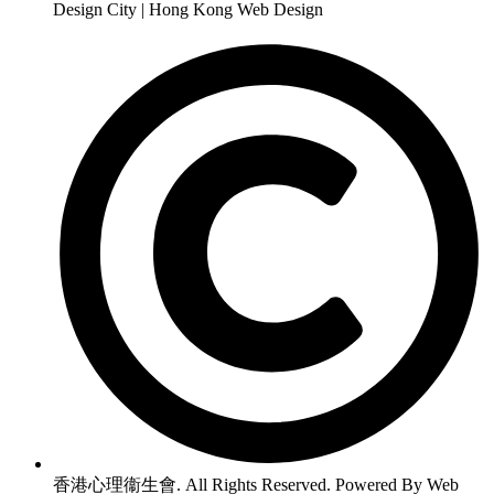
Design City | Hong Kong Web Design
香港心理衞生會. All Rights Reserved. Powered By Web