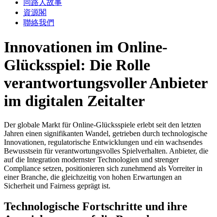
同路人故事
資源閣
聯絡我們
Innovationen im Online-
Glücksspiel: Die Rolle
verantwortungsvoller Anbieter
im digitalen Zeitalter
Der globale Markt für Online-Glücksspiele erlebt seit den letzten
Jahren einen signifikanten Wandel, getrieben durch technologische
Innovationen, regulatorische Entwicklungen und ein wachsendes
Bewusstsein für verantwortungsvolles Spielverhalten. Anbieter, die
auf die Integration modernster Technologien und strenger
Compliance setzen, positionieren sich zunehmend als Vorreiter in
einer Branche, die gleichzeitig von hohen Erwartungen an
Sicherheit und Fairness geprägt ist.
Technologische Fortschritte und ihre