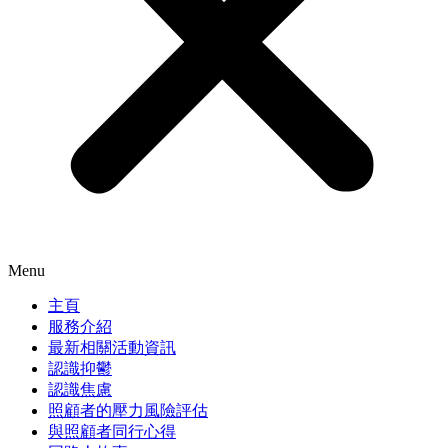
Menu
主頁
服務介紹
最新相關活動資訊
認識抑鬱
認識焦慮
照顧者的壓力風險評估
與照顧者同行心得