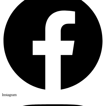
Instagram