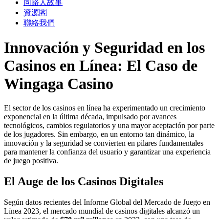
同路人故事
資源閣
聯絡我們
Innovación y Seguridad en los
Casinos en Línea: El Caso de
Wingaga Casino
El sector de los casinos en línea ha experimentado un crecimiento
exponencial en la última década, impulsado por avances
tecnológicos, cambios regulatorios y una mayor aceptación por parte
de los jugadores. Sin embargo, en un entorno tan dinámico, la
innovación y la seguridad se convierten en pilares fundamentales
para mantener la confianza del usuario y garantizar una experiencia
de juego positiva.
El Auge de los Casinos Digitales
Según datos recientes del
Informe Global del Mercado de Juego en
Línea 2023
, el mercado mundial de casinos digitales alcanzó un