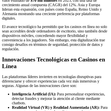
valor estimado de
$70 mil millones
en 2023, con una tasa de
crecimiento anual compuesta (CAGR) del 12%. Asia y Europa
lideran esta expansión, con países como España, Reino Unido y
Alemania mostrando una creciente preferencia por plataformas
digitales.
El avance tecnológico ha permitido que los casinos en línea no solo
sean accesibles desde ordenadores de escritorio, sino también desde
dispositivos móviles, concediendo mayor flexibilidad y
conveniencia a los jugadores. Sin embargo, esta digitalización trae
consigo desafíos en términos de seguridad, protección de datos y
regulación.
Innovaciones Tecnológicas en Casinos en
Línea
Las plataformas líderes invierten en tecnologías disruptivas para
diferenciarse y ofrecer experiencias cada vez más inmersivas y
seguras. Algunas de las innovaciones clave son:
Inteligencia Artificial (IA):
Para personalizar experiencias,
detectar fraudes y mejorar la atención al cliente mediante
chatbots.
Realidad Virtual (VR) y Realidad Aumentada (AR):
Para