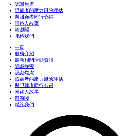
認識焦慮
照顧者的壓力風險評估
與照顧者同行心得
同路人故事
資源閣
聯絡我們
主頁
服務介紹
最新相關活動資訊
認識抑鬱
認識焦慮
照顧者的壓力風險評估
與照顧者同行心得
同路人故事
資源閣
聯絡我們