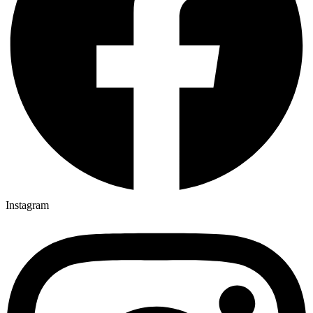
Instagram