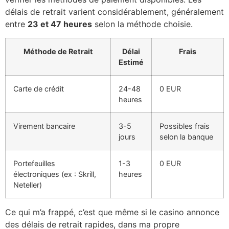
délais de retrait varient considérablement, généralement
entre
23 et 47 heures
selon la méthode choisie.
Méthode de Retrait
Délai
Frais
Estimé
Carte de crédit
24-48
0 EUR
heures
Virement bancaire
3-5
Possibles frais
jours
selon la banque
Portefeuilles
1-3
0 EUR
électroniques (ex : Skrill,
heures
Neteller)
Ce qui m’a frappé, c’est que même si le casino annonce
des délais de retrait rapides, dans ma propre