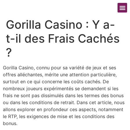
照顧者的壓力風險評估
Gorilla Casino : Y a-
t-il des Frais Cachés
?
Gorilla Casino, connu pour sa variété de jeux et ses
offres alléchantes, mérite une attention particulière,
surtout en ce qui concerne les coûts cachés. De
nombreux joueurs expérimentés se demandent si les
frais ne sont pas dissimulés dans les termes des bonus
ou dans les conditions de retrait. Dans cet article, nous
allons explorer en profondeur ces aspects, notamment
le RTP, les exigences de mise et les conditions des
bonus.