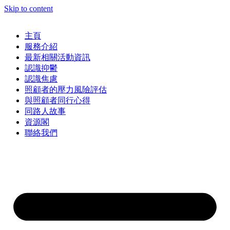
Skip to content
主頁
服務介紹
最新相關活動資訊
認識抑鬱
認識焦慮
照顧者的壓力風險評估
與照顧者同行心得
同路人故事
資源閣
聯絡我們