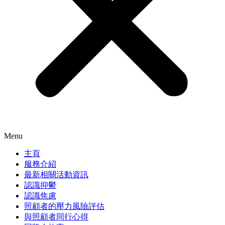
Menu
主頁
服務介紹
最新相關活動資訊
認識抑鬱
認識焦慮
照顧者的壓力風險評估
與照顧者同行心得