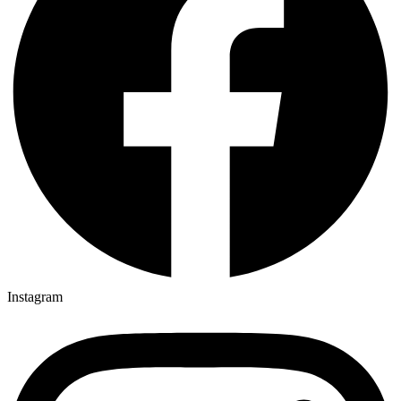
Instagram