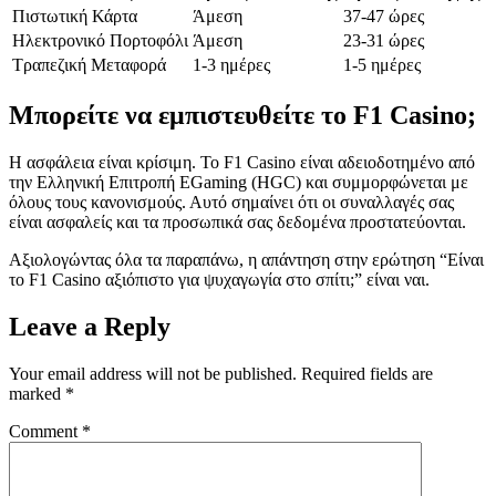
Πιστωτική Κάρτα
Άμεση
37-47 ώρες
Ηλεκτρονικό Πορτοφόλι
Άμεση
23-31 ώρες
Τραπεζική Μεταφορά
1-3 ημέρες
1-5 ημέρες
Μπορείτε να εμπιστευθείτε το F1 Casino;
Η ασφάλεια είναι κρίσιμη. Το F1 Casino είναι αδειοδοτημένο από
την Ελληνική Επιτροπή ΕGaming (HGC) και συμμορφώνεται με
όλους τους κανονισμούς. Αυτό σημαίνει ότι οι συναλλαγές σας
είναι ασφαλείς και τα προσωπικά σας δεδομένα προστατεύονται.
Αξιολογώντας όλα τα παραπάνω, η απάντηση στην ερώτηση “Είναι
το F1 Casino αξιόπιστο για ψυχαγωγία στο σπίτι;” είναι ναι.
Leave a Reply
Your email address will not be published.
Required fields are
marked
*
Comment
*