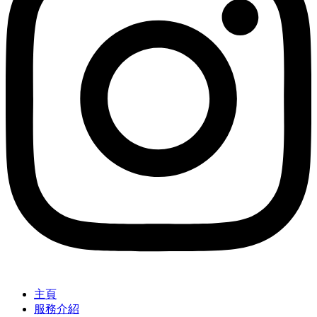
主頁
服務介紹