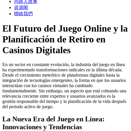
同路人故事
資源閣
聯絡我們
El Futuro del Juego Online y la
Planificación de Retiro en
Casinos Digitales
En un sector en constante evolución, la industria del juego en línea
ha experimentado transformaciones radicales en la última década.
Desde el crecimiento meteórico de plataformas digitales hasta la
integración de tecnologías emergentes, la forma en que los usuarios
interactúan con los casinos virtuales ha cambiado
fundamentalmente. Sin embargo, un aspecto que está cobrando una
relevancia creciente entre expertos y usuarios avanzados es la
gestión responsable del tiempo y la planificación de la vida después
del periodo activo de juego.
La Nueva Era del Juego en Línea:
Innovaciones y Tendencias