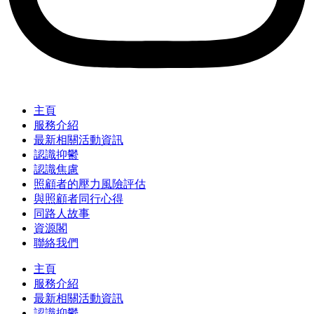
主頁
服務介紹
最新相關活動資訊
認識抑鬱
認識焦慮
照顧者的壓力風險評估
與照顧者同行心得
同路人故事
資源閣
聯絡我們
主頁
服務介紹
最新相關活動資訊
認識抑鬱