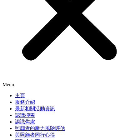
Menu
主頁
服務介紹
最新相關活動資訊
認識抑鬱
認識焦慮
照顧者的壓力風險評估
與照顧者同行心得