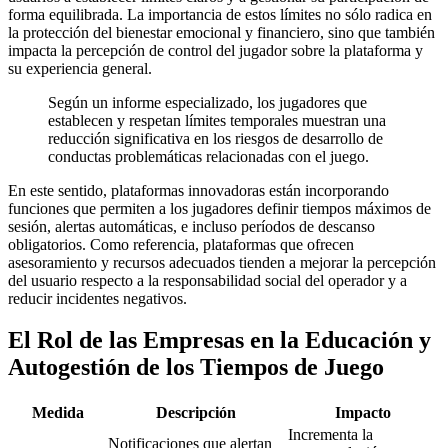
forma equilibrada. La importancia de estos límites no sólo radica en
la protección del bienestar emocional y financiero, sino que también
impacta la percepción de control del jugador sobre la plataforma y
su experiencia general.
Según un informe especializado, los jugadores que
establecen y respetan límites temporales muestran una
reducción significativa en los riesgos de desarrollo de
conductas problemáticas relacionadas con el juego.
En este sentido, plataformas innovadoras están incorporando
funciones que permiten a los jugadores definir tiempos máximos de
sesión, alertas automáticas, e incluso períodos de descanso
obligatorios. Como referencia, plataformas que ofrecen
asesoramiento y recursos adecuados tienden a mejorar la percepción
del usuario respecto a la responsabilidad social del operador y a
reducir incidentes negativos.
El Rol de las Empresas en la Educación y
Autogestión de los Tiempos de Juego
Medida
Descripción
Impacto
Incrementa la
Notificaciones que alertan