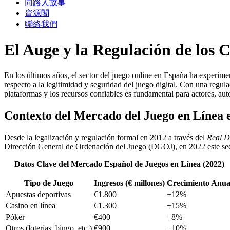
同路人故事
資源閣
聯絡我們
El Auge y la Regulación de los 
En los últimos años, el sector del juego online en España ha experim
respecto a la legitimidad y seguridad del juego digital. Con una regula
plataformas y los recursos confiables es fundamental para actores, aut
Contexto del Mercado del Juego en Línea 
Desde la legalización y regulación formal en 2012 a través del
Real D
Dirección General de Ordenación del Juego (
DGOJ
), en 2022 este s
Datos Clave del Mercado Español de Juegos en Línea (2022)
Tipo de Juego
Ingresos (€ millones)
Crecimiento Anua
Apuestas deportivas
€1.800
+12%
Casino en línea
€1.300
+15%
Póker
€400
+8%
Otros (loterías, bingo, etc.)
€900
+10%