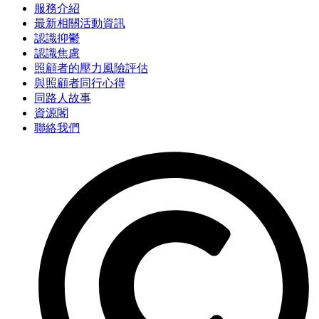
服務介紹
最新相關活動資訊
認識抑鬱
認識焦慮
照顧者的壓力風險評估
與照顧者同行心得
同路人故事
資源閣
聯絡我們