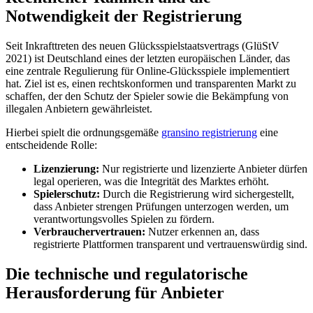
Notwendigkeit der Registrierung
Seit Inkrafttreten des neuen Glücksspielstaatsvertrags (GlüStV
2021) ist Deutschland eines der letzten europäischen Länder, das
eine zentrale Regulierung für Online-Glücksspiele implementiert
hat. Ziel ist es, einen rechtskonformen und transparenten Markt zu
schaffen, der den Schutz der Spieler sowie die Bekämpfung von
illegalen Anbietern gewährleistet.
Hierbei spielt die ordnungsgemäße
gransino registrierung
eine
entscheidende Rolle:
Lizenzierung:
Nur registrierte und lizenzierte Anbieter dürfen
legal operieren, was die Integrität des Marktes erhöht.
Spielerschutz:
Durch die Registrierung wird sichergestellt,
dass Anbieter strengen Prüfungen unterzogen werden, um
verantwortungsvolles Spielen zu fördern.
Verbrauchervertrauen:
Nutzer erkennen an, dass
registrierte Plattformen transparent und vertrauenswürdig sind.
Die technische und regulatorische
Herausforderung für Anbieter