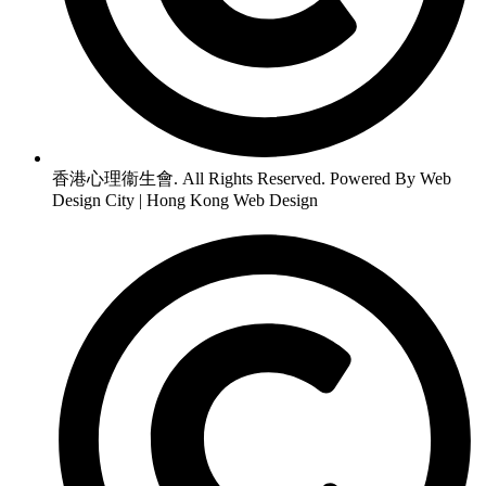
香港心理衞生會. All Rights Reserved. Powered By Web
Design City | Hong Kong Web Design