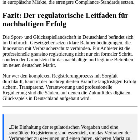
in europäische Märkte, die strengere Compliance-Standards setzen.
Fazit: Der regulatorische Leitfaden für
nachhaltigen Erfolg
Die Sport- und Glücksspiellandschaft in Deutschland befindet sich
im Umbruch. Gesetzgeber setzen klare Rahmenbedingungen, die
Innovation mit Verbraucherschutz verbinden. Für Anbieter ist die
professionelle gransino registrierung nicht nur ein formaler Schritt,
sondern der Grundstein für das nachhaltige und legitime Betreiben
im neuen deutschen Markt.
Nur wer den komplexen Registrierungprozess mit Sorgfalt
durchläuft, kann in der hochregulierten Branche langfristigen Erfolg
sichern. Transparenz, Verantwortung und professionelle
Regulierung sind die Säulen, auf denen die Zukunft des digitalen
Glücksspiels in Deutschland aufgebaut wird.
„Die Einhaltung der regulatorischen Vorgaben und eine
sorgfältige Registrierung sind essenziell, um das Vertrauen der
Verbraucher zu gewinnen und einen fairen, sicheren Markt zu