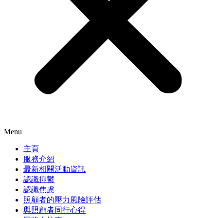
Menu
主頁
服務介紹
最新相關活動資訊
認識抑鬱
認識焦慮
照顧者的壓力風險評估
與照顧者同行心得