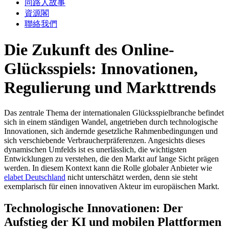
同路人故事
資源閣
聯絡我們
Die Zukunft des Online-
Glücksspiels: Innovationen,
Regulierung und Markttrends
Das zentrale Thema der internationalen Glücksspielbranche befindet
sich in einem ständigen Wandel, angetrieben durch technologische
Innovationen, sich ändernde gesetzliche Rahmenbedingungen und
sich verschiebende Verbraucherpräferenzen. Angesichts dieses
dynamischen Umfelds ist es unerlässlich, die wichtigsten
Entwicklungen zu verstehen, die den Markt auf lange Sicht prägen
werden. In diesem Kontext kann die Rolle globaler Anbieter wie
elabet Deutschland
nicht unterschätzt werden, denn sie steht
exemplarisch für einen innovativen Akteur im europäischen Markt.
Technologische Innovationen: Der
Aufstieg der KI und mobilen Plattformen