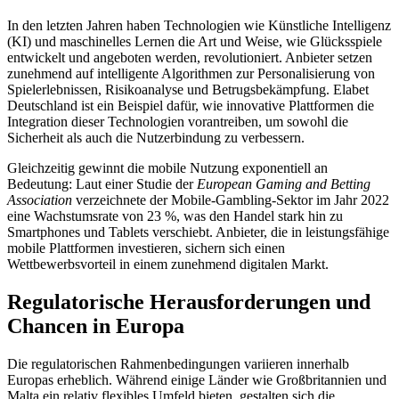
In den letzten Jahren haben Technologien wie Künstliche Intelligenz
(KI) und maschinelles Lernen die Art und Weise, wie Glücksspiele
entwickelt und angeboten werden, revolutioniert. Anbieter setzen
zunehmend auf intelligente Algorithmen zur Personalisierung von
Spielerlebnissen, Risikoanalyse und Betrugsbekämpfung.
Elabet
Deutschland
ist ein Beispiel dafür, wie innovative Plattformen die
Integration dieser Technologien vorantreiben, um sowohl die
Sicherheit als auch die Nutzerbindung zu verbessern.
Gleichzeitig gewinnt die mobile Nutzung exponentiell an
Bedeutung: Laut einer Studie der
European Gaming and Betting
Association
verzeichnete der Mobile-Gambling-Sektor im Jahr 2022
eine Wachstumsrate von 23 %, was den Handel stark hin zu
Smartphones und Tablets verschiebt. Anbieter, die in leistungsfähige
mobile Plattformen investieren, sichern sich einen
Wettbewerbsvorteil in einem zunehmend digitalen Markt.
Regulatorische Herausforderungen und
Chancen in Europa
Die regulatorischen Rahmenbedingungen variieren innerhalb
Europas erheblich. Während einige Länder wie Großbritannien und
Malta ein relativ flexibles Umfeld bieten, gestalten sich die