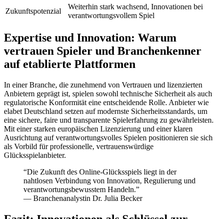
Weiterhin stark wachsend, Innovationen bei
Zukunftspotenzial
verantwortungsvollem Spiel
Expertise und Innovation: Warum
vertrauen Spieler und Branchenkenner
auf etablierte Plattformen
In einer Branche, die zunehmend von Vertrauen und lizenzierten
Anbietern geprägt ist, spielen sowohl technische Sicherheit als auch
regulatorische Konformität eine entscheidende Rolle. Anbieter wie
elabet Deutschland setzen auf modernste Sicherheitsstandards, um
eine sichere, faire und transparente Spielerfahrung zu gewährleisten.
Mit einer starken europäischen Lizenzierung und einer klaren
Ausrichtung auf verantwortungsvolles Spielen positionieren sie sich
als Vorbild für professionelle, vertrauenswürdige
Glücksspielanbieter.
“Die Zukunft des Online-Glücksspiels liegt in der
nahtlosen Verbindung von Innovation, Regulierung und
verantwortungsbewusstem Handeln.”
— Branchenanalystin Dr. Julia Becker