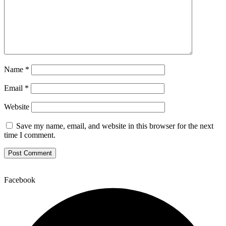
Name
*
Email
*
Website
Save my name, email, and website in this browser for the next
time I comment.
Facebook