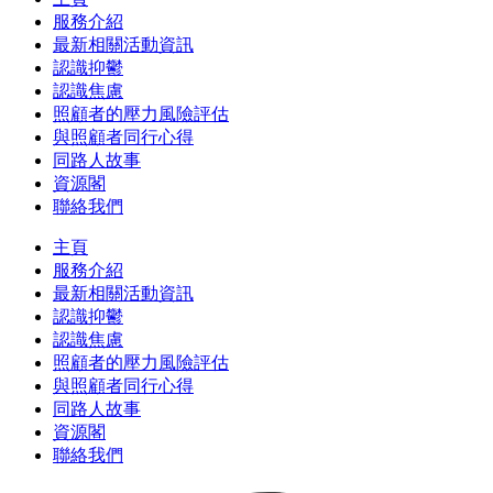
服務介紹
最新相關活動資訊
認識抑鬱
認識焦慮
照顧者的壓力風險評估
與照顧者同行心得
同路人故事
資源閣
聯絡我們
主頁
服務介紹
最新相關活動資訊
認識抑鬱
認識焦慮
照顧者的壓力風險評估
與照顧者同行心得
同路人故事
資源閣
聯絡我們