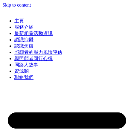
Skip to content
主頁
服務介紹
最新相關活動資訊
認識抑鬱
認識焦慮
照顧者的壓力風險評估
與照顧者同行心得
同路人故事
資源閣
聯絡我們