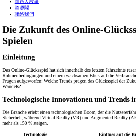
同路人故事
資源閣
聯絡我們
Die Zukunft des Online-Glückss
Spielen
Einleitung
Das Online-Glücksspiel hat sich innerhalb des letzten Jahrzehnts ras
Rahmenbedingungen und einem wachsamen Blick auf die Verbraucher s
Fragen aufgeworfen: Welche Trends prägen das Glücksspiel der Zukun
Wandels?
Technologische Innovationen und Trends i
Die Branche erlebt einen technologischen Boom, der die Nutzererfahr
Sicherheit, während Virtual Reality (VR) und Augmented Reality (AR)
mehr als 150 % steigen.
Technologie
Einfluss auf die 