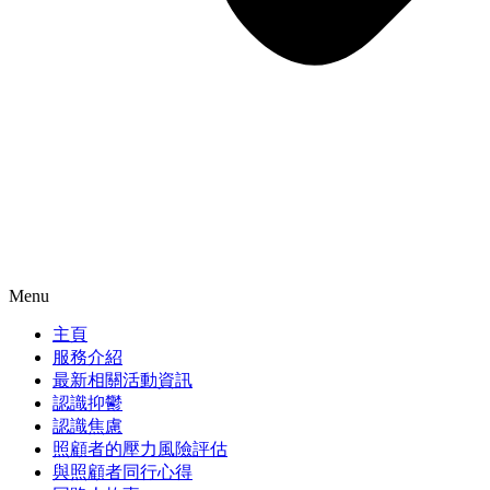
Menu
主頁
服務介紹
最新相關活動資訊
認識抑鬱
認識焦慮
照顧者的壓力風險評估
與照顧者同行心得