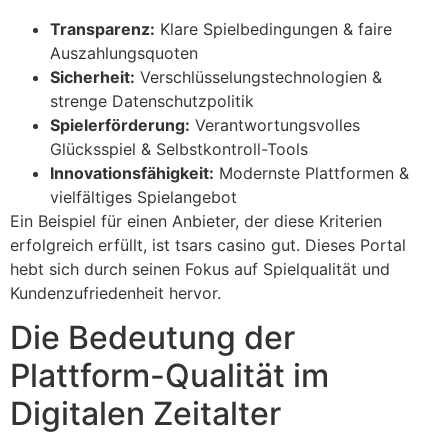
Transparenz:
Klare Spielbedingungen & faire
Auszahlungsquoten
Sicherheit:
Verschlüsselungstechnologien &
strenge Datenschutzpolitik
Spielerförderung:
Verantwortungsvolles
Glücksspiel & Selbstkontroll-Tools
Innovationsfähigkeit:
Modernste Plattformen &
vielfältiges Spielangebot
Ein Beispiel für einen Anbieter, der diese Kriterien
erfolgreich erfüllt, ist tsars casino gut. Dieses Portal
hebt sich durch seinen Fokus auf Spielqualität und
Kundenzufriedenheit hervor.
Die Bedeutung der
Plattform-Qualität im
Digitalen Zeitalter