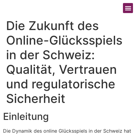
照顧者的壓力風險評估
Die Zukunft des
Online-Glücksspiels
in der Schweiz:
Qualität, Vertrauen
und regulatorische
Sicherheit
Einleitung
Die Dynamik des online Glücksspiels in der Schweiz hat