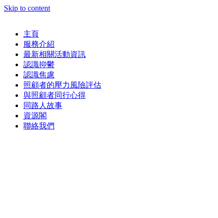
Skip to content
主頁
服務介紹
最新相關活動資訊
認識抑鬱
認識焦慮
照顧者的壓力風險評估
與照顧者同行心得
同路人故事
資源閣
聯絡我們