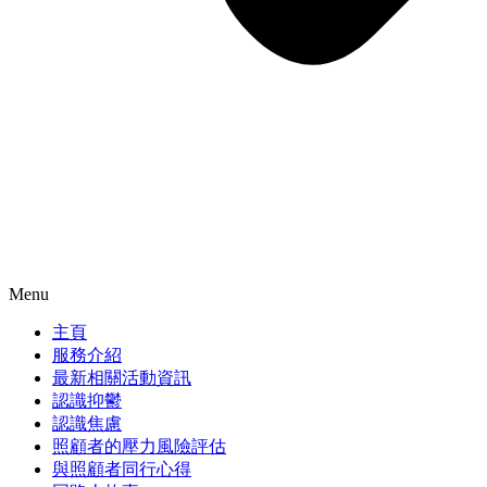
Menu
主頁
服務介紹
最新相關活動資訊
認識抑鬱
認識焦慮
照顧者的壓力風險評估
與照顧者同行心得