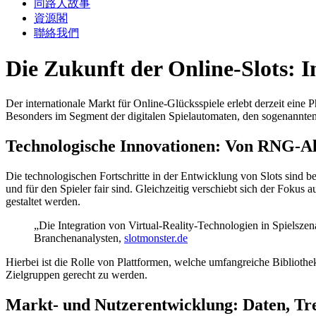
同路人故事
資源閣
聯絡我們
Die Zukunft der Online-Slots: 
Der internationale Markt für Online-Glücksspiele erlebt derzeit ein
Besonders im Segment der digitalen Spielautomaten, den sogenannte
Technologische Innovationen: Von RNG-Al
Die technologischen Fortschritte in der Entwicklung von Slots sind
und für den Spieler fair sind. Gleichzeitig verschiebt sich der Fokus a
gestaltet werden.
„Die Integration von Virtual-Reality-Technologien in Spielszen
Branchenanalysten,
slotmonster.de
Hierbei ist die Rolle von Plattformen, welche umfangreiche Bibliothek
Zielgruppen gerecht zu werden.
Markt- und Nutzerentwicklung: Daten, Tre