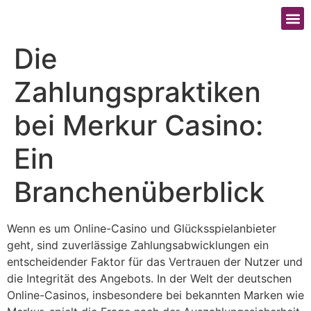
Die
Zahlungspraktiken
bei Merkur Casino:
Ein
Branchenüberblick
Wenn es um Online-Casino und Glücksspielanbieter
geht, sind zuverlässige Zahlungsabwicklungen ein
entscheidender Faktor für das Vertrauen der Nutzer und
die Integrität des Angebots. In der Welt der deutschen
Online-Casinos, insbesondere bei bekannten Marken wie