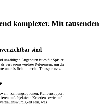
mend komplexer. Mit tausenden
verzichtbar sind
 unzähligen Angeboten ist es für Spieler
n als vertrauenswürdige Referenzen, um die
hte unerlässlich, um echte Transparenz zu
e
lauswahl, Zahlungsoptionen, Kundensupport
sieren auf objektiven Kriterien sowie auf
Vertrauenswürdigkeit sein, was