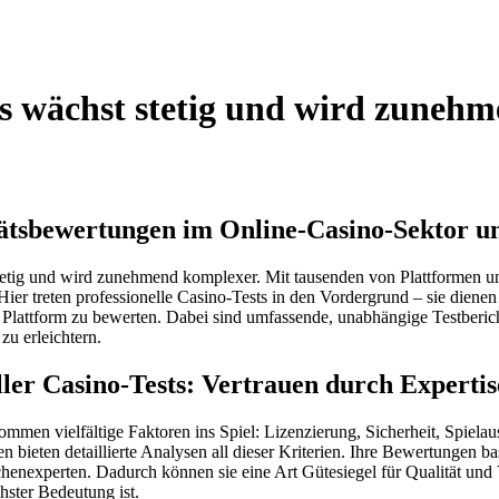
ls wächst stetig und wird zuneh
ätsbewertungen im Online-Casino-Sektor un
tetig und wird zunehmend komplexer. Mit tausenden von Plattformen und
ier treten professionelle Casino-Tests in den Vordergrund – sie diene
ner Plattform zu bewerten. Dabei sind umfassende, unabhängige Testberic
zu erleichtern.
ler Casino-Tests: Vertrauen durch Expertis
ommen vielfältige Faktoren ins Spiel: Lizenzierung, Sicherheit, Spie
n bieten detaillierte Analysen all dieser Kriterien. Ihre Bewertungen ba
enexperten. Dadurch können sie eine Art Gütesiegel für Qualität und 
hster Bedeutung ist.