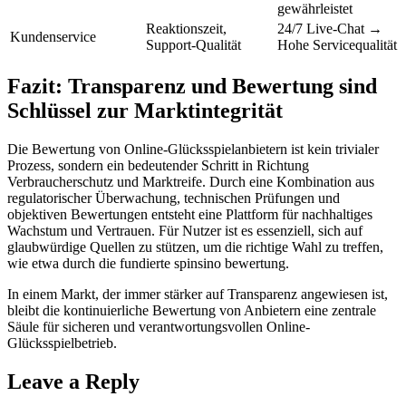
gewährleistet
Reaktionszeit,
24/7 Live-Chat →
Kundenservice
Support-Qualität
Hohe Servicequalität
Fazit: Transparenz und Bewertung sind
Schlüssel zur Marktintegrität
Die Bewertung von Online-Glücksspielanbietern ist kein trivialer
Prozess, sondern ein bedeutender Schritt in Richtung
Verbraucherschutz und Marktreife. Durch eine Kombination aus
regulatorischer Überwachung, technischen Prüfungen und
objektiven Bewertungen entsteht eine Plattform für nachhaltiges
Wachstum und Vertrauen. Für Nutzer ist es essenziell, sich auf
glaubwürdige Quellen zu stützen, um die richtige Wahl zu treffen,
wie etwa durch die fundierte spinsino bewertung.
In einem Markt, der immer stärker auf Transparenz angewiesen ist,
bleibt die kontinuierliche Bewertung von Anbietern eine zentrale
Säule für sicheren und verantwortungsvollen Online-
Glücksspielbetrieb.
Leave a Reply