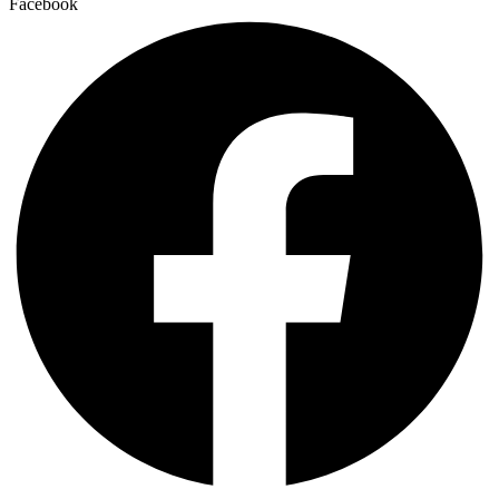
Facebook