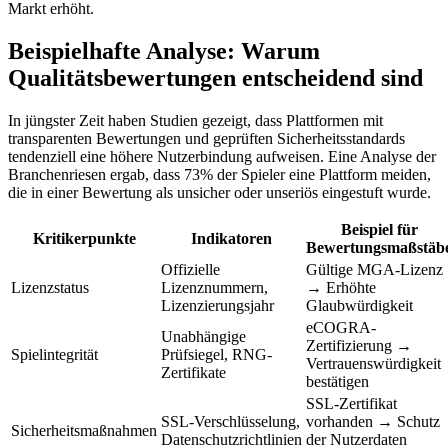
Markt erhöht.
Beispielhafte Analyse: Warum
Qualitätsbewertungen entscheidend sind
In jüngster Zeit haben Studien gezeigt, dass Plattformen mit
transparenten Bewertungen und geprüften Sicherheitsstandards
tendenziell eine höhere Nutzerbindung aufweisen. Eine Analyse der
Branchenriesen ergab, dass 73% der Spieler eine Plattform meiden,
die in einer Bewertung als unsicher oder unseriös eingestuft wurde.
Beispiel für
Kritikerpunkte
Indikatoren
Bewertungsmaßstäb
Offizielle
Gültige MGA-Lizenz
Lizenzstatus
Lizenznummern,
→ Erhöhte
Lizenzierungsjahr
Glaubwürdigkeit
eCOGRA-
Unabhängige
Zertifizierung →
Spielintegrität
Prüfsiegel, RNG-
Vertrauenswürdigkeit
Zertifikate
bestätigen
SSL-Zertifikat
SSL-Verschlüsselung,
vorhanden → Schutz
Sicherheitsmaßnahmen
Datenschutzrichtlinien
der Nutzerdaten