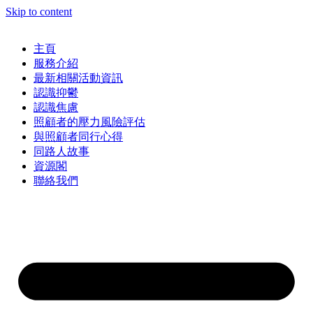
Skip to content
主頁
服務介紹
最新相關活動資訊
認識抑鬱
認識焦慮
照顧者的壓力風險評估
與照顧者同行心得
同路人故事
資源閣
聯絡我們