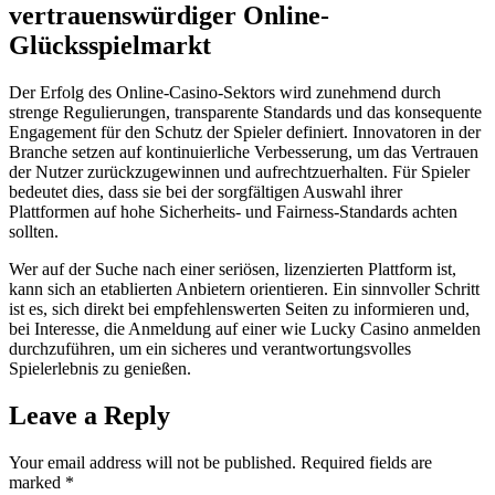
vertrauenswürdiger Online-
Glücksspielmarkt
Der Erfolg des Online-Casino-Sektors wird zunehmend durch
strenge Regulierungen, transparente Standards und das konsequente
Engagement für den Schutz der Spieler definiert. Innovatoren in der
Branche setzen auf kontinuierliche Verbesserung, um das Vertrauen
der Nutzer zurückzugewinnen und aufrechtzuerhalten. Für Spieler
bedeutet dies, dass sie bei der sorgfältigen Auswahl ihrer
Plattformen auf hohe Sicherheits- und Fairness-Standards achten
sollten.
Wer auf der Suche nach einer seriösen, lizenzierten Plattform ist,
kann sich an etablierten Anbietern orientieren. Ein sinnvoller Schritt
ist es, sich direkt bei empfehlenswerten Seiten zu informieren und,
bei Interesse, die Anmeldung auf einer wie Lucky Casino anmelden
durchzuführen, um ein sicheres und verantwortungsvolles
Spielerlebnis zu genießen.
Leave a Reply
Your email address will not be published.
Required fields are
marked
*