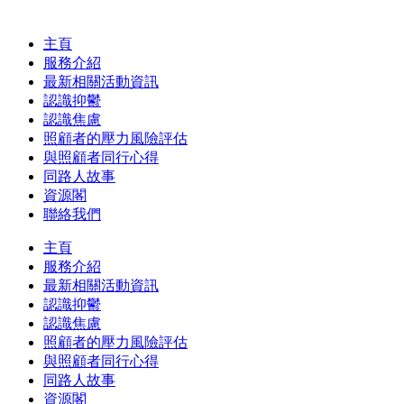
主頁
服務介紹
最新相關活動資訊
認識抑鬱
認識焦慮
照顧者的壓力風險評估
與照顧者同行心得
同路人故事
資源閣
聯絡我們
主頁
服務介紹
最新相關活動資訊
認識抑鬱
認識焦慮
照顧者的壓力風險評估
與照顧者同行心得
同路人故事
資源閣