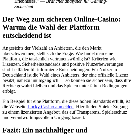
Erlebnisses.” —
Branchenanalysten für Gaming-
Sicherheit
Der Weg zum sicheren Online-Casino:
Warum die Wahl der Plattform
entscheidend ist
Angesichts der Vielzahl an Anbietern, die den Markt
überschwemmen, stellt sich die Frage: Wie findet man eine
Plattform, die tatsächlich vertrauenswürdig ist? Kriterien wie
Lizenzen, Sicherheitsstandards und positive Nutzerbewertungen
sind Leitfäden für informierte Entscheidungen. Für Nutzer in
Deutschland ist die Wahl eines Anbieters, der eine offizielle Lizenz
besitzt, nahezu unumgänglich — so können sie sicher sein, dass ihre
Rechte gewahrt bleiben und das Spielen unter fairen Bedingungen
erfolgt.
Ein Beispiel für eine Plattform, die diese hohen Standards erfüllt, ist
die Webseite
Lucky Casino anmelden
. Hier finden Spieler Zugang
zu einem lizenzierten Angebot, das auf Transparenz, Spielerschutz
und verantwortungsvollem Umgang basiert.
Fazit: Ein nachhaltiger und