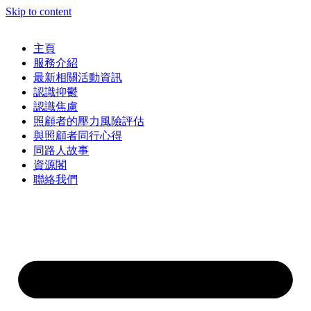
Skip to content
主頁
服務介紹
最新相關活動資訊
認識抑鬱
認識焦慮
照顧者的壓力風險評估
與照顧者同行心得
同路人故事
資源閣
聯絡我們