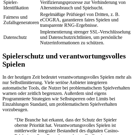
Spieler-
Verifizierungsprozesse zur Verhinderung von
Identifikation
Altersmissbrauch und Spielsucht.
Regelmäßige Prüfsiegel von Dritten, z. B.
Fairness und
eCOGRA, garantieren faires Spielen und
Zufallsgeneratoren
transparente RNG-Ergebnisse.
Implementierung strenger SSL-Verschlüsselung
Datenschutz
und Datenschutzrichtlinien, um persönliche
Nutzerinformationen zu schützen.
Spielerschutz und verantwortungsvolles
Spielen
In der heutigen Zeit bedeutet verantwortungsvolles Spielen mehr als
nur Selbstlimitierung. Viele seriöse Anbieter integrieren
automatische Tools, die Nutzer bei problematischem Spielverhalten
warnen oder zeitlich begrenzen. Außerdem sind eigens
Programmierte Strategien wie Selbstsperren oder Limits bei
Einzahlungen Standard, um problematischem Spielverhalten
vorzubeugen.
“Die Branche hat erkannt, dass der Schutz der Spieler
oberste Priorität hat. Verantwortungsvolles Spielen ist
mittlerweile integraler Bestandteil des digitalen Casino-