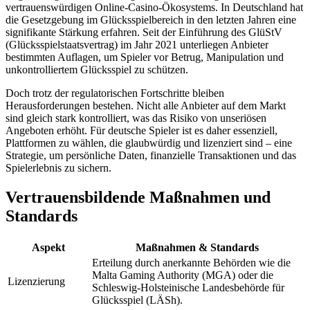
vertrauenswürdigen Online-Casino-Ökosystems. In Deutschland hat
die Gesetzgebung im Glücksspielbereich in den letzten Jahren eine
signifikante Stärkung erfahren. Seit der Einführung des GlüStV
(Glücksspielstaatsvertrag) im Jahr 2021 unterliegen Anbieter
bestimmten Auflagen, um Spieler vor Betrug, Manipulation und
unkontrolliertem Glücksspiel zu schützen.
Doch trotz der regulatorischen Fortschritte bleiben
Herausforderungen bestehen. Nicht alle Anbieter auf dem Markt
sind gleich stark kontrolliert, was das Risiko von unseriösen
Angeboten erhöht. Für deutsche Spieler ist es daher essenziell,
Plattformen zu wählen, die glaubwürdig und lizenziert sind – eine
Strategie, um persönliche Daten, finanzielle Transaktionen und das
Spielerlebnis zu sichern.
Vertrauensbildende Maßnahmen und
Standards
Aspekt
Maßnahmen & Standards
Erteilung durch anerkannte Behörden wie die
Malta Gaming Authority (MGA) oder die
Lizenzierung
Schleswig-Holsteinische Landesbehörde für
Glücksspiel (LÄSh).