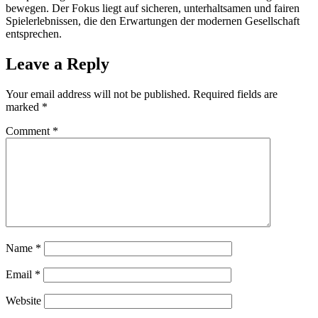
bewegen. Der Fokus liegt auf sicheren, unterhaltsamen und fairen
Spielerlebnissen, die den Erwartungen der modernen Gesellschaft
entsprechen.
Leave a Reply
Your email address will not be published.
Required fields are
marked
*
Comment
*
Name
*
Email
*
Website