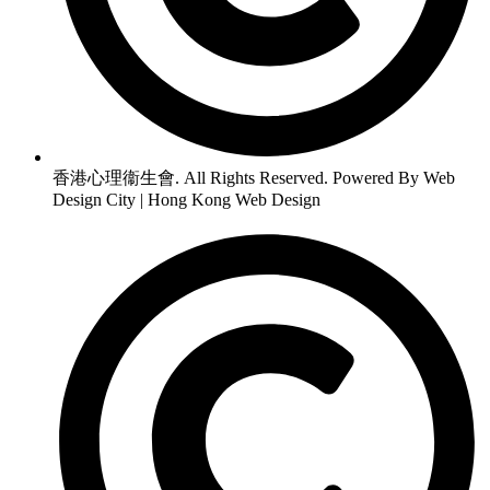
香港心理衞生會. All Rights Reserved. Powered By Web
Design City | Hong Kong Web Design