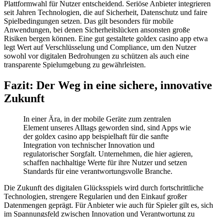
Plattformwahl für Nutzer entscheidend. Seriöse Anbieter integrieren
seit Jahren Technologien, die auf Sicherheit, Datenschutz und faire
Spielbedingungen setzen. Das gilt besonders für mobile
Anwendungen, bei denen Sicherheitslücken ansonsten große
Risiken bergen können. Eine gut gestaltete goldex casino app etwa
legt Wert auf Verschlüsselung und Compliance, um den Nutzer
sowohl vor digitalen Bedrohungen zu schützen als auch eine
transparente Spielumgebung zu gewährleisten.
Fazit: Der Weg in eine sichere, innovative
Zukunft
In einer Ära, in der mobile Geräte zum zentralen
Element unseres Alltags geworden sind, sind Apps wie
der goldex casino app beispielhaft für die sanfte
Integration von technischer Innovation und
regulatorischer Sorgfalt. Unternehmen, die hier agieren,
schaffen nachhaltige Werte für ihre Nutzer und setzen
Standards für eine verantwortungsvolle Branche.
Die Zukunft des digitalen Glücksspiels wird durch fortschrittliche
Technologien, strengere Regularien und den Einkauf großer
Datenmengen geprägt. Für Anbieter wie auch für Spieler gilt es, sich
im Spannungsfeld zwischen Innovation und Verantwortung zu