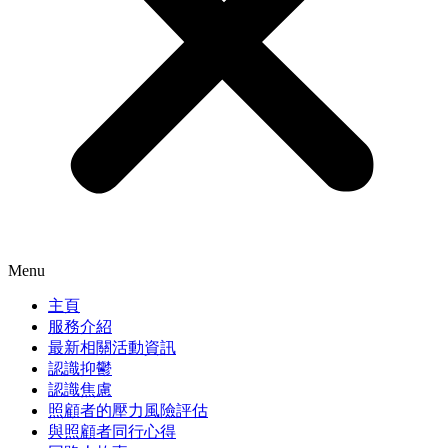
Menu
主頁
服務介紹
最新相關活動資訊
認識抑鬱
認識焦慮
照顧者的壓力風險評估
與照顧者同行心得