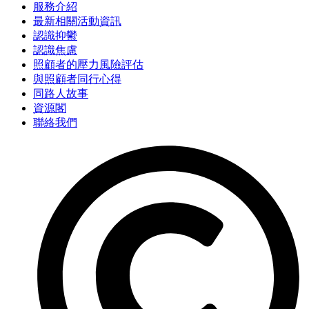
服務介紹
最新相關活動資訊
認識抑鬱
認識焦慮
照顧者的壓力風險評估
與照顧者同行心得
同路人故事
資源閣
聯絡我們