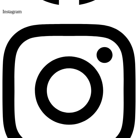
Instagram