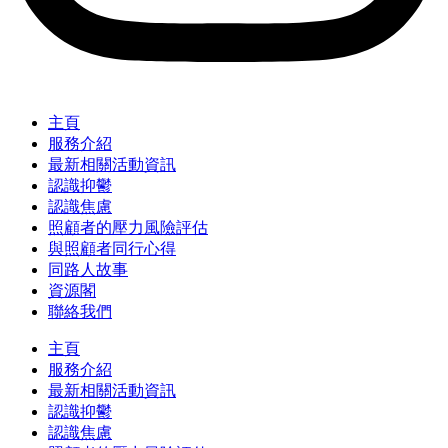
主頁
服務介紹
最新相關活動資訊
認識抑鬱
認識焦慮
照顧者的壓力風險評估
與照顧者同行心得
同路人故事
資源閣
聯絡我們
主頁
服務介紹
最新相關活動資訊
認識抑鬱
認識焦慮