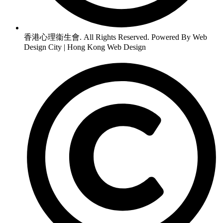
香港心理衞生會. All Rights Reserved. Powered By Web
Design City | Hong Kong Web Design