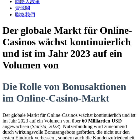
同路人故事
資源閣
聯絡我們
Der globale Markt für Online-
Casinos wächst kontinuierlich
und ist im Jahr 2023 auf ein
Volumen von
Die Rolle von Bonusaktionen
im Online-Casino-Markt
Der globale Markt für Online-Casinos wächst kontinuierlich und ist
im Jahr 2023 auf ein Volumen von über
60 Milliarden USD
angewachsen (
Statista, 2023
). Nutzerbindung wird zunehmend
durch wirkungsvolle Bonusangebote gefördert, die nicht nur den
ersten Eindruck verbessern, sondern auch die Kundenzufriedenheit