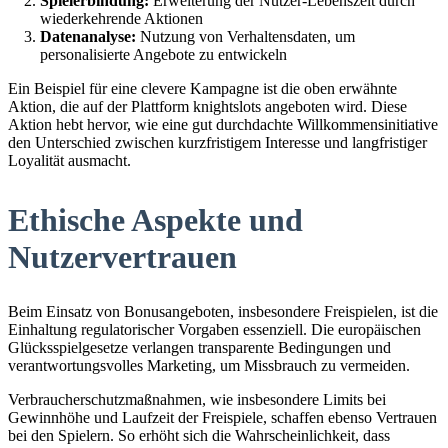
Spielerbindung:
Erweiterung der Nutzer-Lebenszeit durch
wiederkehrende Aktionen
Datenanalyse:
Nutzung von Verhaltensdaten, um
personalisierte Angebote zu entwickeln
Ein Beispiel für eine clevere Kampagne ist die oben erwähnte
Aktion, die auf der Plattform knightslots angeboten wird. Diese
Aktion hebt hervor, wie eine gut durchdachte Willkommensinitiative
den Unterschied zwischen kurzfristigem Interesse und langfristiger
Loyalität ausmacht.
Ethische Aspekte und
Nutzervertrauen
Beim Einsatz von Bonusangeboten, insbesondere Freispielen, ist die
Einhaltung regulatorischer Vorgaben essenziell. Die europäischen
Glücksspielgesetze verlangen transparente Bedingungen und
verantwortungsvolles Marketing, um Missbrauch zu vermeiden.
Verbraucherschutzmaßnahmen, wie insbesondere Limits bei
Gewinnhöhe und Laufzeit der Freispiele, schaffen ebenso Vertrauen
bei den Spielern. So erhöht sich die Wahrscheinlichkeit, dass