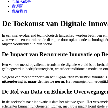
同路人故事
資源閣
聯絡我們
De Toekomst van Digitale Innov
In een snel evoluerend technologisch landschap worden bedrijven en i
zien we nu een voortdurende disruptie door opkomende technologieën d
blijven voortrekken in hun sector.
De Impact van Recurrente Innovatie op Be
Een van de meest opvallende trends in de digitale wereld is de herhaa
geïntegreerd in bedrijfsstrategieën, waardoor traditionele modellen o
Volgens een recent rapport van het
Digital Transformation Institute
is
uitzondering is, maar de nieuwe norm
. Het vermogen om vroegtijd
De Rol van Data en Ethische Overweginge
In de zoektocht naar innovatie is data het nieuwe goud. Het verzamelen
efficiënter kunnen functioneren. Echter, met grote macht komt grote