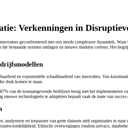
atie: Verkenningen in Disruptiev
nnovators geconfronteerd met een steeds complexere dynamiek. Waar trad
ie bestaande normen uitdagen en nieuwe markten creëren. Het begrijpen
drijfsmodellen
lbaarheid en exponentiële schaalbaarheid van innovaties. Van kunstmati
nder druk komen te staan.
 87% van de toonaangevende bedrijven bezig met het implementeren va
ig nieuwe technologieën te adoptëren bepaalt vaak de mate van succes 
n
, analyseren en toepassen van grote datasets stelt organisaties in staat
 verantwoordelijkheid. Ethische overwegingen rondom privacy, databehe