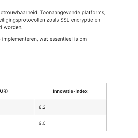
 betrouwbaarheid. Toonaangevende platforms,
eiligingsprotocollen zoals SSL-encryptie en
gd worden.
 implementeren, wat essentieel is om
EUR)
Innovatie-index
8.2
9.0