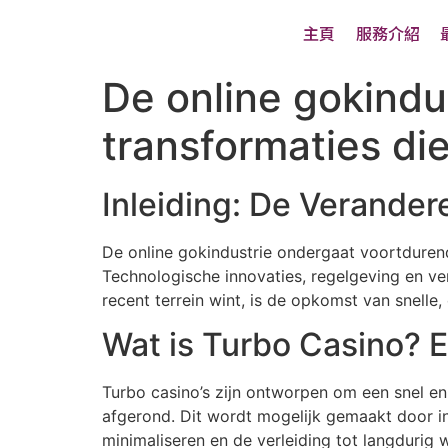
主頁
服務介紹
De online gokindu
transformaties di
Inleiding: De Verande
De online gokindustrie ondergaat voortdurend
Technologische innovaties, regelgeving en 
recent terrein wint, is de opkomst van snelle
Wat is Turbo Casino? 
Turbo casino’s zijn ontworpen om een snel en
afgerond. Dit wordt mogelijk gemaakt door 
minimaliseren en de verleiding tot langdurig