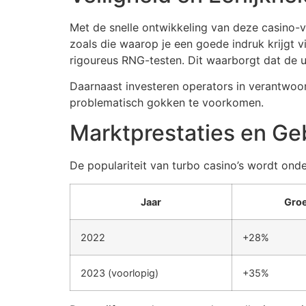
Met de snelle ontwikkeling van deze casino-
zoals die waarop je een goede indruk krijgt v
rigoureus RNG-testen. Dit waarborgt dat de u
Daarnaast investeren operators in verantwoo
problematisch gokken te voorkomen.
Marktprestaties en Ge
De populariteit van turbo casino’s wordt ond
Jaar
Groe
2022
+28%
2023 (voorlopig)
+35%