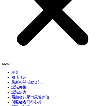
Menu
主頁
服務介紹
最新相關活動資訊
認識抑鬱
認識焦慮
照顧者的壓力風險評估
與照顧者同行心得