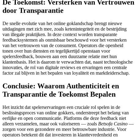
De Toekomst: Versterken van Vertrouwen
door Transparantie
De snelle evolutie van het online goklandschap brengt nieuwe
uitdagingen met zich mee, zoals ketenintegriteit en de bestrijding
van illegale praktijken. In deze context worden transparante
feedbacksystemen als onmisbaar beschouwd voor het versterken
van het vertrouwen van de consument. Operators die openheid
tonen over hun diensten en tegelijkertijd openstaan voor
spelersfeedback, bouwen aan een duurzame relatie met hun
klantenbasis. Het is daarom te verwachten dat, naast technologische
innovaties, de rol van digitale reviews en ervaringen een centrale
factor zal blijven in het bepalen van loyaliteit en marktleiderschap.
Conclusie: Waarom Authenticiteit en
Transparantie de Toekomst Bepalen
Het inzicht dat spelerservaringen een cruciale rol spelen in de
beslissingsproces van online gokkers, onderstreept het belang van
eerlijke en open communicatie. Platforms die deze feedback niet
alleen verzamelen, maar ook valoriseren — zoals
Betsofa Casino
—
zorgen voor een gezondere en meer betrouwbare industrie. Voor
operators betekent dit dat investeren in klanttevredenheid en