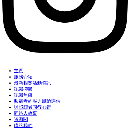
主頁
服務介紹
最新相關活動資訊
認識抑鬱
認識焦慮
照顧者的壓力風險評估
與照顧者同行心得
同路人故事
資源閣
聯絡我們