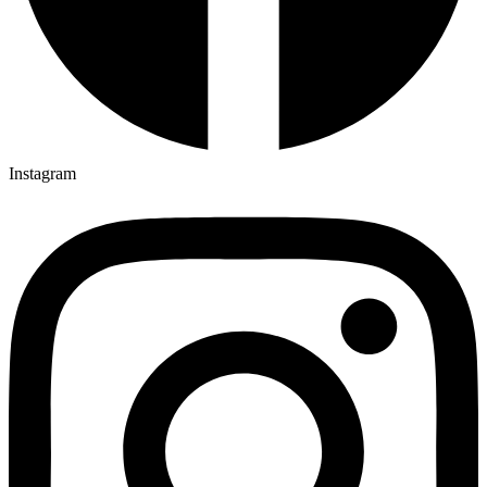
Instagram