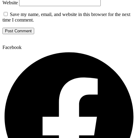
Website
Save my name, email, and website in this browser for the next
time I comment.
Facebook