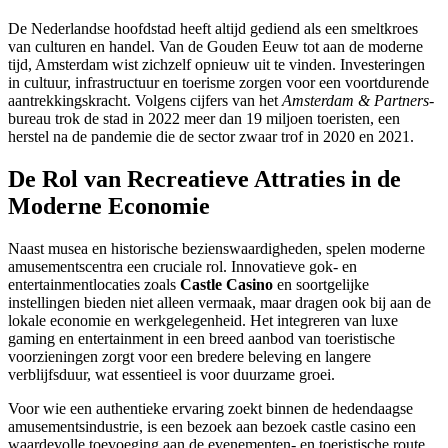
De Nederlandse hoofdstad heeft altijd gediend als een smeltkroes
van culturen en handel. Van de Gouden Eeuw tot aan de moderne
tijd, Amsterdam wist zichzelf opnieuw uit te vinden. Investeringen
in cultuur, infrastructuur en toerisme zorgen voor een voortdurende
aantrekkingskracht. Volgens cijfers van het
Amsterdam & Partners
-
bureau trok de stad in 2022 meer dan 19 miljoen toeristen, een
herstel na de pandemie die de sector zwaar trof in 2020 en 2021.
De Rol van Recreatieve Attraties in de
Moderne Economie
Naast musea en historische bezienswaardigheden, spelen moderne
amusementscentra een cruciale rol. Innovatieve gok- en
entertainmentlocaties zoals
Castle Casino
en soortgelijke
instellingen bieden niet alleen vermaak, maar dragen ook bij aan de
lokale economie en werkgelegenheid. Het integreren van luxe
gaming en entertainment in een breed aanbod van toeristische
voorzieningen zorgt voor een bredere beleving en langere
verblijfsduur, wat essentieel is voor duurzame groei.
Voor wie een authentieke ervaring zoekt binnen de hedendaagse
amusementsindustrie, is een bezoek aan bezoek castle casino een
waardevolle toevoeging aan de evenementen- en toeristische route