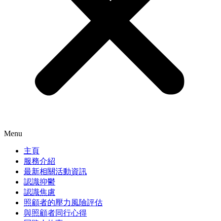
Menu
主頁
服務介紹
最新相關活動資訊
認識抑鬱
認識焦慮
照顧者的壓力風險評估
與照顧者同行心得