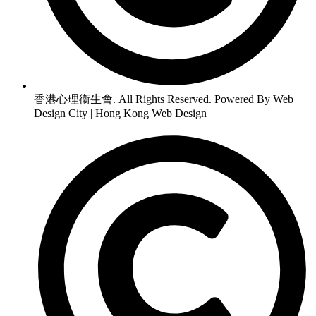
香港心理衞生會. All Rights Reserved. Powered By Web
Design City | Hong Kong Web Design