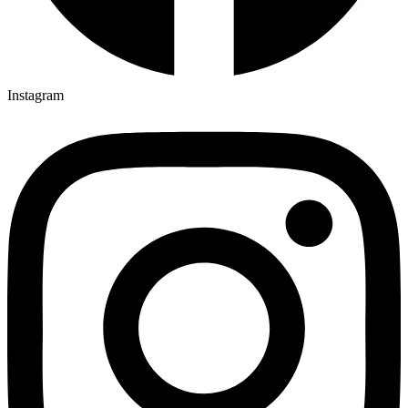
Instagram