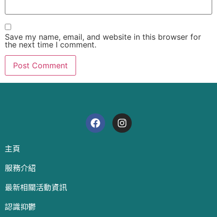
Save my name, email, and website in this browser for
the next time I comment.
主頁
服務介紹
最新相關活動資訊
認識抑鬱