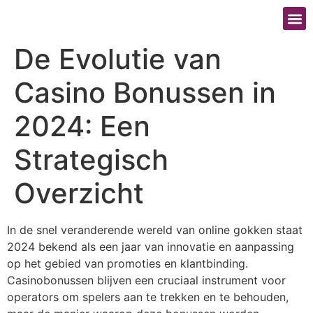
照顧者的壓力風險評估
De Evolutie van
Casino Bonussen in
2024: Een
Strategisch
Overzicht
In de snel veranderende wereld van online gokken staat
2024 bekend als een jaar van innovatie en aanpassing
op het gebied van promoties en klantbinding.
Casinobonussen blijven een cruciaal instrument voor
operators om spelers aan te trekken en te behouden,