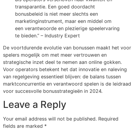
transparantie. Een goed doordacht
bonusbeleid is niet meer slechts een
marketinginstrument, maar een middel om
een verantwoorde en plezierige speelervaring
te bieden.” – Industry Expert
De voortdurende evolutie van bonussen maakt het voor
spelers mogelijk om met meer vertrouwen en
strategische inzet deel te nemen aan online gokken.
Voor operators betekent het dat innovatie en naleving
van regelgeving essentieel blijven: de balans tussen
marktconcurrentie en verantwoord spelen is de leidraad
voor succesvolle bonusstrategieën in 2024.
Leave a Reply
Your email address will not be published.
Required
fields are marked
*