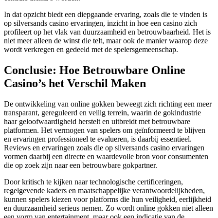
In dat opzicht biedt een diepgaande ervaring, zoals die te vinden is
op silversands casino ervaringen, inzicht in hoe een casino zich
profileert op het vlak van duurzaamheid en betrouwbaarheid. Het is
niet meer alleen de winst die telt, maar ook de manier waarop deze
wordt verkregen en gedeeld met de spelersgemeenschap.
Conclusie: Hoe Betrouwbare Online
Casino’s het Verschil Maken
De ontwikkeling van online gokken beweegt zich richting een meer
transparant, gereguleerd en veilig terrein, waarin de gokindustrie
haar geloofwaardigheid herstelt en uitbreidt met betrouwbare
platformen. Het vermogen van spelers om geïnformeerd te blijven
en ervaringen professioneel te evalueren, is daarbij essentieel.
Reviews en ervaringen zoals die op silversands casino ervaringen
vormen daarbij een directe en waardevolle bron voor consumenten
die op zoek zijn naar een betrouwbare gokpartner.
Door kritisch te kijken naar technologische certificeringen,
regelgevende kaders en maatschappelijke verantwoordelijkheden,
kunnen spelers kiezen voor platforms die hun veiligheid, eerlijkheid
en duurzaamheid serieus nemen. Zo wordt online gokken niet alleen
een vorm van entertainment, maar ook een indicatie van de