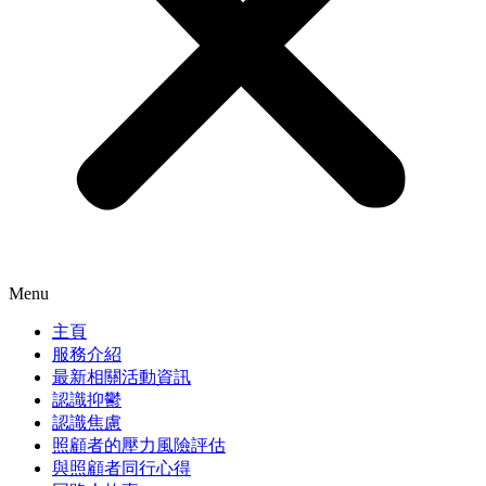
Menu
主頁
服務介紹
最新相關活動資訊
認識抑鬱
認識焦慮
照顧者的壓力風險評估
與照顧者同行心得