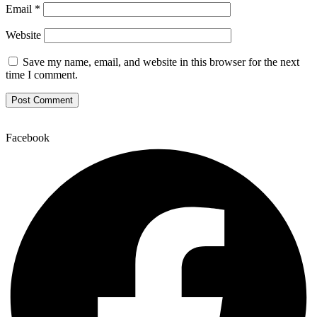
Email
*
Website
Save my name, email, and website in this browser for the next
time I comment.
Facebook