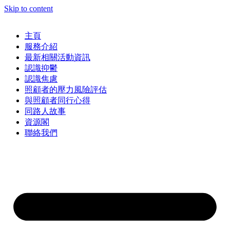
Skip to content
主頁
服務介紹
最新相關活動資訊
認識抑鬱
認識焦慮
照顧者的壓力風險評估
與照顧者同行心得
同路人故事
資源閣
聯絡我們