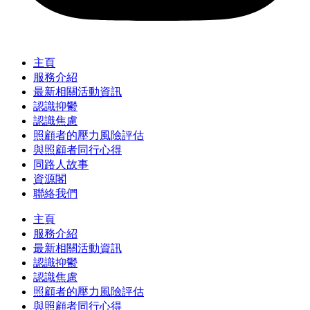
主頁
服務介紹
最新相關活動資訊
認識抑鬱
認識焦慮
照顧者的壓力風險評估
與照顧者同行心得
同路人故事
資源閣
聯絡我們
主頁
服務介紹
最新相關活動資訊
認識抑鬱
認識焦慮
照顧者的壓力風險評估
與照顧者同行心得