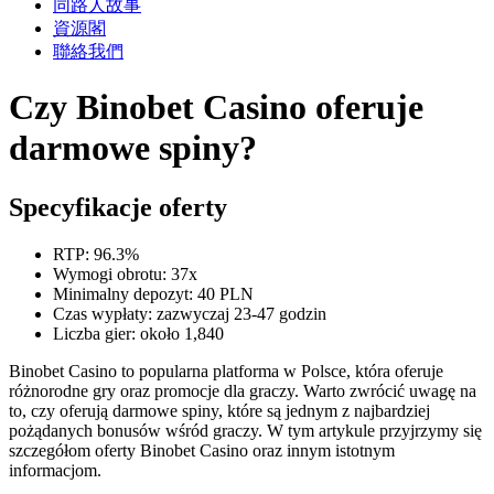
同路人故事
資源閣
聯絡我們
Czy Binobet Casino oferuje
darmowe spiny?
Specyfikacje oferty
RTP: 96.3%
Wymogi obrotu: 37x
Minimalny depozyt: 40 PLN
Czas wypłaty: zazwyczaj 23-47 godzin
Liczba gier: około 1,840
Binobet Casino to popularna platforma w Polsce, która oferuje
różnorodne gry oraz promocje dla graczy. Warto zwrócić uwagę na
to, czy oferują darmowe spiny, które są jednym z najbardziej
pożądanych bonusów wśród graczy. W tym artykule przyjrzymy się
szczegółom oferty Binobet Casino oraz innym istotnym
informacjom.