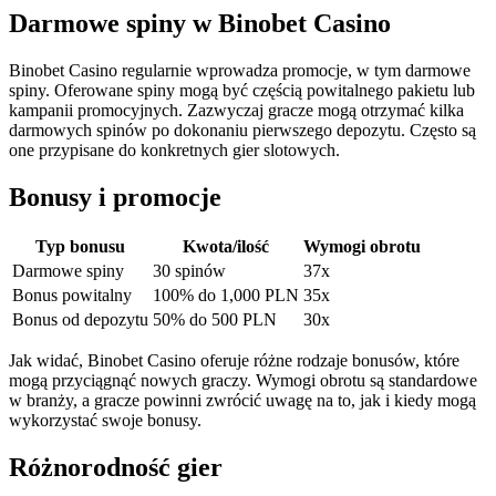
Darmowe spiny w Binobet Casino
Binobet Casino regularnie wprowadza promocje, w tym darmowe
spiny. Oferowane spiny mogą być częścią powitalnego pakietu lub
kampanii promocyjnych. Zazwyczaj gracze mogą otrzymać kilka
darmowych spinów po dokonaniu pierwszego depozytu. Często są
one przypisane do konkretnych gier slotowych.
Bonusy i promocje
Typ bonusu
Kwota/ilość
Wymogi obrotu
Darmowe spiny
30 spinów
37x
Bonus powitalny
100% do 1,000 PLN
35x
Bonus od depozytu
50% do 500 PLN
30x
Jak widać, Binobet Casino oferuje różne rodzaje bonusów, które
mogą przyciągnąć nowych graczy. Wymogi obrotu są standardowe
w branży, a gracze powinni zwrócić uwagę na to, jak i kiedy mogą
wykorzystać swoje bonusy.
Różnorodność gier