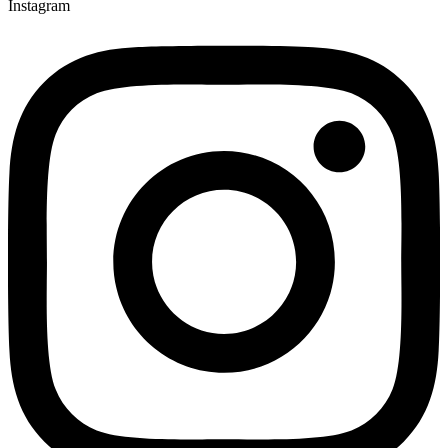
Instagram