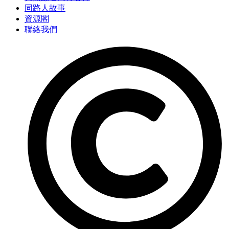
同路人故事
資源閣
聯絡我們