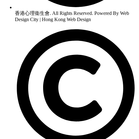
香港心理衞生會. All Rights Reserved. Powered By Web
Design City | Hong Kong Web Design