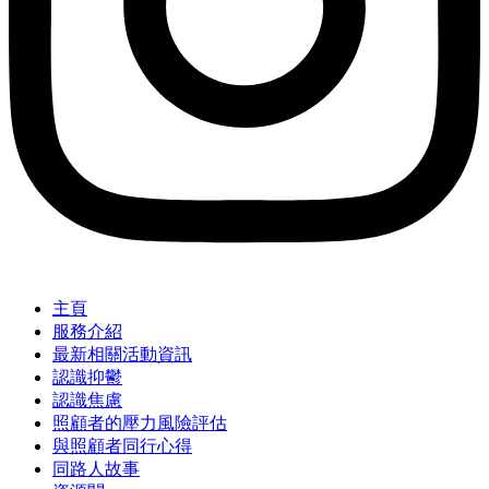
主頁
服務介紹
最新相關活動資訊
認識抑鬱
認識焦慮
照顧者的壓力風險評估
與照顧者同行心得
同路人故事