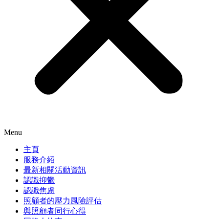
Menu
主頁
服務介紹
最新相關活動資訊
認識抑鬱
認識焦慮
照顧者的壓力風險評估
與照顧者同行心得