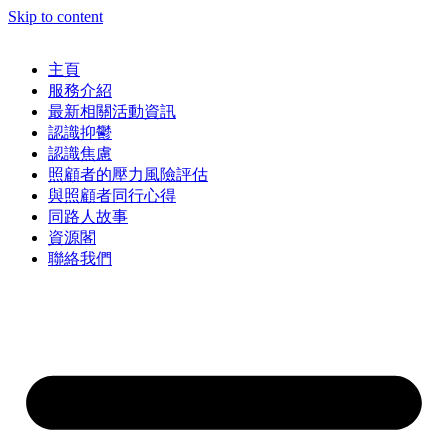
Skip to content
主頁
服務介紹
最新相關活動資訊
認識抑鬱
認識焦慮
照顧者的壓力風險評估
與照顧者同行心得
同路人故事
資源閣
聯絡我們