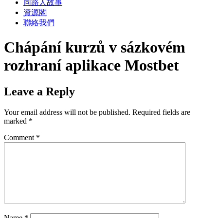
同路人故事
資源閣
聯絡我們
Chápání kurzů v sázkovém
rozhraní aplikace Mostbet
Leave a Reply
Your email address will not be published.
Required fields are
marked
*
Comment
*
Name
*