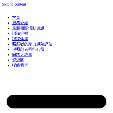
Skip to content
主頁
服務介紹
最新相關活動資訊
認識抑鬱
認識焦慮
照顧者的壓力風險評估
與照顧者同行心得
同路人故事
資源閣
聯絡我們