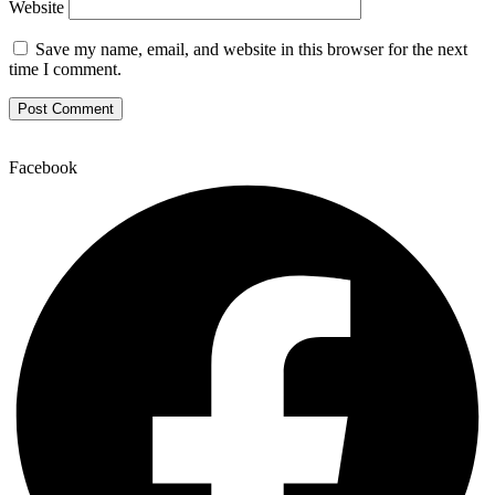
Website
Save my name, email, and website in this browser for the next
time I comment.
Facebook