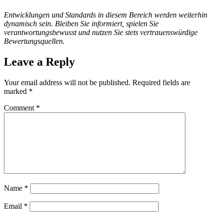
Entwicklungen und Standards in diesem Bereich werden weiterhin
dynamisch sein. Bleiben Sie informiert, spielen Sie
verantwortungsbewusst und nutzen Sie stets vertrauenswürdige
Bewertungsquellen.
Leave a Reply
Your email address will not be published.
Required fields are
marked
*
Comment
*
Name
*
Email
*