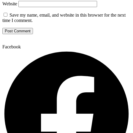
Website
Save my name, email, and website in this browser for the next
time I comment.
Facebook