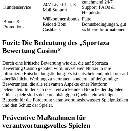
zunehmend 24/7
24/7 Live-Chat, E-
Kundenservice
Support, FAQs &
Mail Support
Helpdesks
Willkommensbonus,
Faire
Bonus &
Reload-Boni,
Bonusbedingungen, gut
Promotions
Cashback
sichtbare Informationen
Fazit: Die Bedeutung des „Sportaza
Bewertung Casino“
Durch eine kritische Bewertung wie die, die auf Sportaza
Bewertung Casino geboten wird, investieren Nutzer in ihre
informierte Entscheidungsfindung. Es ist entscheidend, nicht nur auf
oberflächliche Werbung zu vertrauen, sondern auf tiefgründige
Bewertungen, die alle relevanten Aspekte einer Plattform
beleuchten. In der sich rasch entwickelnden Branche der digitalen
Glücksspiele sind solche unabhängigen Quellen ein wichtiger
Baustein für die Förderung verantwortungsbewusster Spielpraktiken
und den Schutz der Spieler.
Präventive Maßnahmen für
verantwortungsvolles Spielen