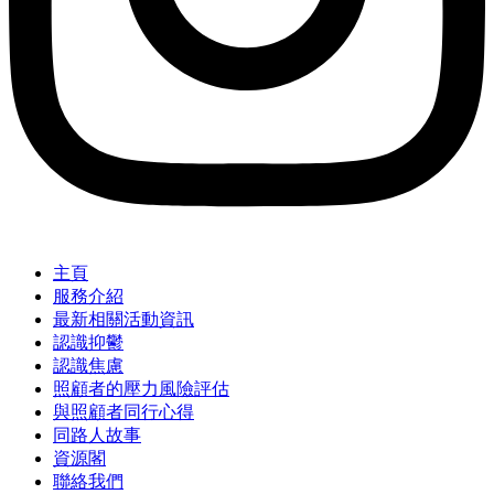
主頁
服務介紹
最新相關活動資訊
認識抑鬱
認識焦慮
照顧者的壓力風險評估
與照顧者同行心得
同路人故事
資源閣
聯絡我們