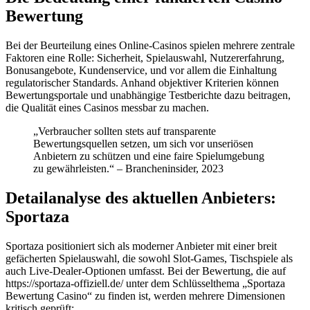
Bewertung
Bei der Beurteilung eines Online-Casinos spielen mehrere zentrale
Faktoren eine Rolle: Sicherheit, Spielauswahl, Nutzererfahrung,
Bonusangebote, Kundenservice, und vor allem die Einhaltung
regulatorischer Standards. Anhand objektiver Kriterien können
Bewertungsportale und unabhängige Testberichte dazu beitragen,
die Qualität eines Casinos messbar zu machen.
„Verbraucher sollten stets auf transparente
Bewertungsquellen setzen, um sich vor unseriösen
Anbietern zu schützen und eine faire Spielumgebung
zu gewährleisten.“ – Brancheninsider, 2023
Detailanalyse des aktuellen Anbieters:
Sportaza
Sportaza positioniert sich als moderner Anbieter mit einer breit
gefächerten Spielauswahl, die sowohl Slot-Games, Tischspiele als
auch Live-Dealer-Optionen umfasst. Bei der Bewertung, die auf
https://sportaza-offiziell.de/ unter dem Schlüsselthema „Sportaza
Bewertung Casino“ zu finden ist, werden mehrere Dimensionen
kritisch geprüft: