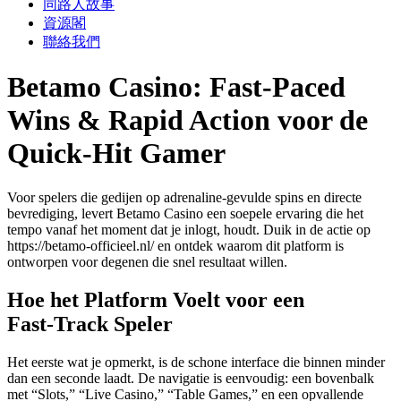
同路人故事
資源閣
聯絡我們
Betamo Casino: Fast‑Paced
Wins & Rapid Action voor de
Quick‑Hit Gamer
Voor spelers die gedijen op adrenaline‑gevulde spins en directe
bevrediging, levert Betamo Casino een soepele ervaring die het
tempo vanaf het moment dat je inlogt, houdt. Duik in de actie op
https://betamo-officieel.nl/ en ontdek waarom dit platform is
ontworpen voor degenen die snel resultaat willen.
Hoe het Platform Voelt voor een
Fast‑Track Speler
Het eerste wat je opmerkt, is de schone interface die binnen minder
dan een seconde laadt. De navigatie is eenvoudig: een bovenbalk
met “Slots,” “Live Casino,” “Table Games,” en een opvallende