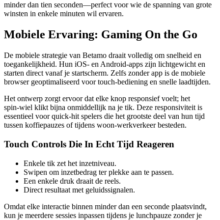
minder dan tien seconden—perfect voor wie de spanning van grote
winsten in enkele minuten wil ervaren.
Mobiele Ervaring: Gaming On the Go
De mobiele strategie van Betamo draait volledig om snelheid en
toegankelijkheid. Hun iOS- en Android-apps zijn lichtgewicht en
starten direct vanaf je startscherm. Zelfs zonder app is de mobiele
browser geoptimaliseerd voor touch‑bediening en snelle laadtijden.
Het ontwerp zorgt ervoor dat elke knop responsief voelt; het
spin‑wiel klikt bijna onmiddellijk na je tik. Deze responsiviteit is
essentieel voor quick‑hit spelers die het grootste deel van hun tijd
tussen koffiepauzes of tijdens woon‑werkverkeer besteden.
Touch Controls Die In Echt Tijd Reageren
Enkele tik zet het inzetniveau.
Swipen om inzetbedrag ter plekke aan te passen.
Een enkele druk draait de reels.
Direct resultaat met geluidssignalen.
Omdat elke interactie binnen minder dan een seconde plaatsvindt,
kun je meerdere sessies inpassen tijdens je lunchpauze zonder je