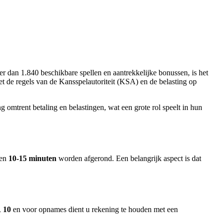
r dan 1.840 beschikbare spellen en aantrekkelijke bonussen, is het
t de regels van de Kansspelautoriteit (KSA) en de belasting op
g omtrent betaling en belastingen, wat een grote rol speelt in hun
nen
10-15 minuten
worden afgerond. Een belangrijk aspect is dat
 10
en voor opnames dient u rekening te houden met een