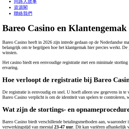
同路人故事
資源閣
聯絡我們
Bareo Casino en Klantengemak 
Bareo Casino heeft in 2026 zijn intrede gedaan op de Nederlandse ma
belangrijk om te begrijpen hoe het klantgemak hier precies werkt. De
winsten.
Het casino biedt een eenvoudige registratie met een minimale stortin
ervaring.
Hoe verloopt de registratie bij Bareo Casi
De registratie is eenvoudig en snel. U hoeft alleen uw gegevens in te 
Bareo Casino verplicht is om de identiteit van spelers te controleren,
Wat zijn de stortings- en opnameprocedur
Bareo Casino biedt verschillende betalingsmethoden aan, waaronder 
verwerkingstijd van meestal
23-47 uur
. Dit kan variëren afhankelijk